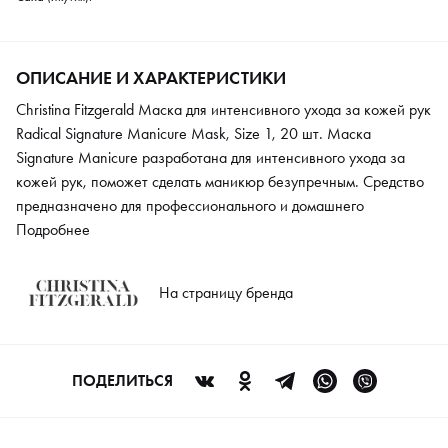
ОПИСАНИЕ И ХАРАКТЕРИСТИКИ
Christina Fitzgerald Маска для интенсивного ухода за кожей рук
Radical Signature Manicure Mask, Size 1, 20 шт. Маска
Signature Manicure разработана для интенсивного ухода за
кожей рук, поможет сделать маникюр безупречным. Средство
предназначено для профессионального и домашнего
использования, эффект можно увидеть даже от первого
Подробнее
применения. В основе формулы лежат увлажняющие и
антивозрастные компоненты. Это пантенол, натуральные
На страницу бренда
экстракты растений и альдавин. Эти компоненты содержат
ценные витамины и минералы, которые способствуют
увлажнению и обновлению кожи. Маска обладает
противовоспалительным эффектом, создает на коже защитный
ПОДЕЛИТЬСЯ
слой и удерживает влагу. Маска очень помогает в холодное
время года, когда руки требуют особого ухода и внимания.