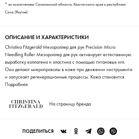
* за исключением Сахалинской области, Камчатского края и республики
Саха (Якутия).
ОПИСАНИЕ И ХАРАКТЕРИСТИКИ
Christina Fitzgerald Мезороллер для рук Precision Micro
Needling Roller Мезороллер для рук активирует естественную
выработку коллагена и эластина с помощью титановых игл.
Они делают микропроколы в коже при движении инструмента
и запускает регенерационные процессы. Кожа становится
плотной, уменьшается количество пигментных пятен и прочих
Подробнее
признаков старения. Приобретает сияющий, ухоженный вид,
гладкость и упругость.
На страницу бренда
ПОДЕЛИТЬСЯ