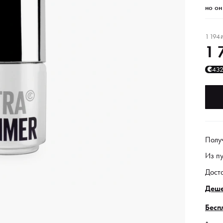
но он
1 194
1 
43
Полу
Из п
Дост
Деше
Бесп