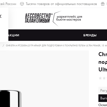
сей России
Тысячи товаров от официальных поставщиков
АКЦИИ
БРЕНДЫ
А
CHRISTINA FITZGERALD ПРАЙМЕР ДЛЯ ПОДГОТОВКИ К ПОКРЫТИЮ ГЕЛЕМ ULTRA PRIMER, 15 
Chr
по
Ult
Рег
Выг
Остат