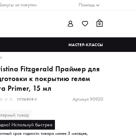
Бонусы за покупки
Помощь
0
МАСТЕР-КЛАССЫ
МЛ
istina Fitzgerald Праймер для
дготовки к покрытию гелем
ra Primer, 15 мл
Артикул
90920
ОТЗЫВОВ
0
улярный товар
одно! Используй быстрее
очный срок годности товара менее 3 месяцев,