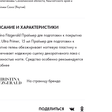
сключением Сахалинской области, Камчатского края и
лики Саха (Якутия).
САНИЕ И ХАРАКТЕРИСТИКИ
tina Fitzgerald Праймер для подготовки к покрытию
 Ultra Primer, 15 мл Праймер для подготовки к
ытию гелем обезжиривает ногтевую пластину и
печивает надежную сцепку декоративного лака с
рхностью ногтя. Средство особенно рекомендуется
лемным и поврежденным ногтям, выравнивает
обнее
хность и камуфлирует мелкие недостатки.
На страницу бренда
ПОДЕЛИТЬСЯ