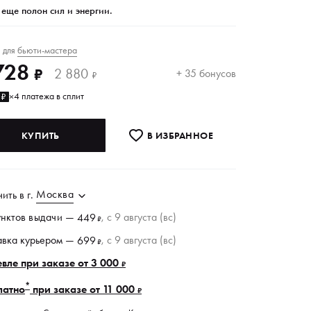
 еще полон сил и энергии.
для
бьюти-мастера
₽
728
2 880
₽
+ 35 бонусов
₽
4 платежа в сплит
2₽
×
КУПИТЬ
В ИЗБРАННОE
Москва
чить в
г.
унктов
выдачи
—
, c 9 августа (вс)
449
₽
авка курьером —
, c 9 августа (вс)
699
₽
вле при заказе от 3 000
₽
*
латно
при заказе от 11 000
₽