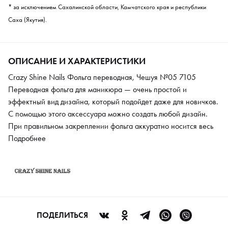
* за исключением Сахалинской области, Камчатского края и республики
Саха (Якутия).
ОПИСАНИЕ И ХАРАКТЕРИСТИКИ
Crazy Shine Nails Фольга переводная, Чешуя №05 7105
Переводная фольга для маникюра — очень простой и
эффектный вид дизайна, который подойдет даже для новичков.
С помощью этого аксессуара можно создать любой дизайн.
При правильном закреплении фольга аккуратно носится весь
период маникюра. Средство можно сочетать с
Подробнее
моделирующими гелями и гель-лаком. Фольга сделает
маникюр креативным, придаст ему оригинальность и
неповторимость.
ПОДЕЛИТЬСЯ