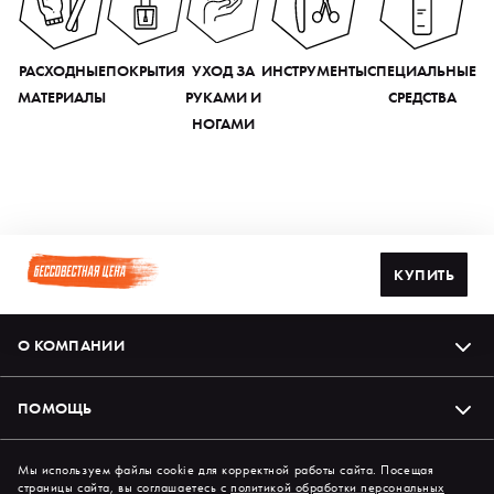
РАСХОДНЫЕ
ПОКРЫТИЯ
УХОД ЗА
ИНСТРУМЕНТЫ
СПЕЦИАЛЬНЫЕ
МАТЕРИАЛЫ
РУКАМИ И
СРЕДСТВА
НОГАМИ
КУПИТЬ
О КОМПАНИИ
ПОМОЩЬ
Подпишись на нас в соцсетях
Мы используем файлы cookie для корректной работы сайта. Посещая
страницы сайта, вы соглашаетесь с
политикой обработки персональных