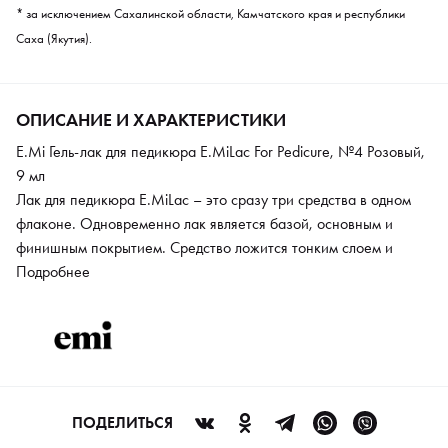
* за исключением Сахалинской области, Камчатского края и республики
Саха (Якутия).
ОПИСАНИЕ И ХАРАКТЕРИСТИКИ
E.Mi Гель-лак для педикюра E.MiLac For Pedicure, №4 Розовый,
9 мл
Лак для педикюра E.MiLac – это сразу три средства в одном
флаконе. Одновременно лак является базой, основным и
финишным покрытием. Средство ложится тонким слоем и
стойко держится на ногтевой пластине. Формула разработана
Подробнее
специально для педикюра: без лишнего утяжеления и объема.
В коллекции только актуальные востребованные цвета,
насыщенные и яркие.
ПОДЕЛИТЬСЯ