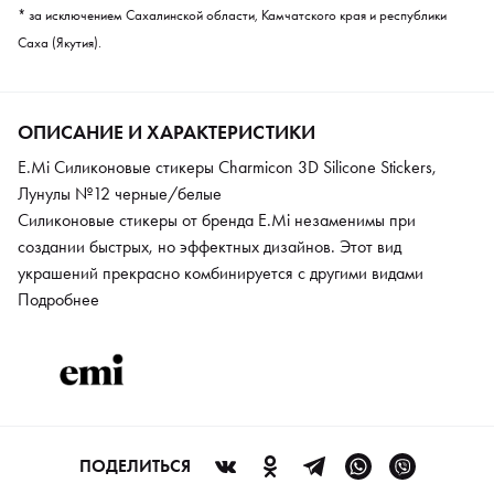
* за исключением Сахалинской области, Камчатского края и республики
Саха (Якутия).
ОПИСАНИЕ И ХАРАКТЕРИСТИКИ
E.Mi Силиконовые стикеры Charmicon 3D Silicone Stickers,
Лунулы №12 черные/белые
Силиконовые стикеры от бренда E.Mi незаменимы при
создании быстрых, но эффектных дизайнов. Этот вид
украшений прекрасно комбинируется с другими видами
декора. Аксессуар выполнен из мягкого материала, он прост в
Подробнее
нанесении и предупреждает отслойку элемента. Чтобы
применять стикеры, не требуется дополнительного обучения.
Именно поэтому этот вид украшений популярен у новичков
ногтевого дизайна и у опытных профи.
ПОДЕЛИТЬСЯ