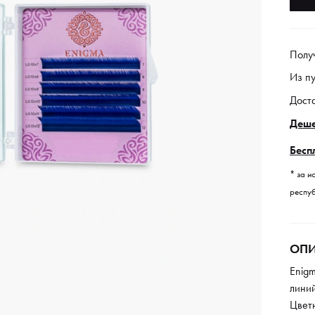
Полу
Из п
Дост
Деше
Бесп
* за и
респуб
ОПИ
Enigm
лини
Цвет