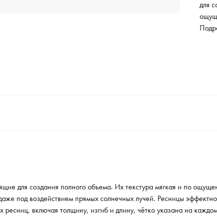
для с
ощущ
Гипоа
Подр
под 
эффе
смел
ресни
на ка
испол
планш
пута
удобн
их и
оптим
форму
ресн
щие для создания полного объема. Их текстура мягкая и по ощуще
крепя
 даже под воздействием прямых солнечных лучей. Ресницы эффектно
испо
 ресниц, включая толщину, изгиб и длину, чётко указана на каждом