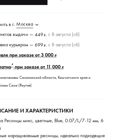
Москва
чить в
г.
унктов
выдачи
—
, c 8 августа (сб)
449
₽
авка курьером —
, c 8 августа (сб)
699
₽
вле при заказе от 3 000
₽
*
латно
при заказе от 11 000
₽
сключением Сахалинской области, Камчатского края и
лики Саха (Якутия).
САНИЕ И ХАРАКТЕРИСТИКИ
a Ресницы микс, цветные, Blue, 0.07/L/7-12 мм, 6
й
ные наращиваемые ресницы, идеально подходящие