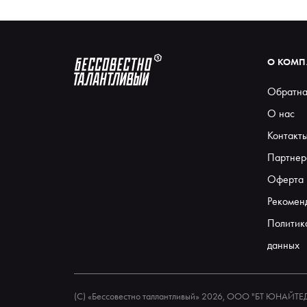
О КОМ
Обратна
О нас
Контакт
Партнер
Оферта
Рекомен
Политик
данных
(С) «Бессовестно таллантливый» 2026, ООО "БТ ЮНАЙТ