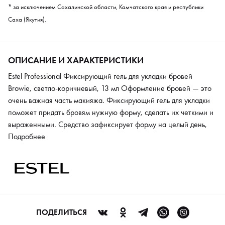
* за исключением Сахалинской области, Камчатского края и республики
Саха (Якутия).
ОПИСАНИЕ И ХАРАКТЕРИСТИКИ
Estel Professional Фиксирующий гель для укладки бровей
Browie, светло-коричневый, 13 мл Оформление бровей — это
очень важная часть макияжа. Фиксирующий гель для укладки
поможет придать бровям нужную форму, сделать их четкими и
выраженными. Средство зафиксирует форму на целый день,
чтобы сделать образ идеальным и законченным. Создатели
Подробнее
предлагают на выбор несколько оттенков, чтобы сделать брови
еще более выразительными. Гель не стягивает кожу и не дает
ощущения липкости.
ПОДЕЛИТЬСЯ