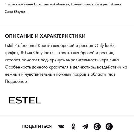
* за исключением Сахалинской области, Камчатского края и республики
Саха (Якутия).
ОПИСАНИЕ И ХАРАКТЕРИСТИКИ
Estel Professional Краска для бровей и ресниц Only looks,
графит, 80 мл Only looks – краска для бровей и ресниц,
которая помогает подчеркнуть выразительность черт лица.
Особенность данного красителя в деликатном воздействии на
нежный и чувствительный кожный покров в области глаз.
Консистенция средства нежная и мягкая, а в составе
Подробнее
отсутствуют парфюмерные масла. Нейтральный рН безопасен
для кожного покрова и волосков. Краска обеспечивает
равномерный и стойкий оттенок, который держится до 4
недель. Большая упаковка позволяет запастись красителем для
комфортной и стабильной работы с клиентами.
ПОДЕЛИТЬСЯ