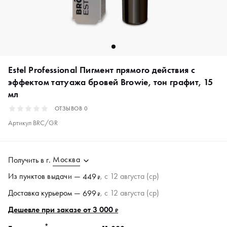
Estel Professional Пигмент прямого действия с
эффектом татуажа бровей Browie, тон графит, 15
мл
ОТЗЫВОВ
0
Артикул
BRC/GR
Москва
Получить в
г.
Из пунктов
выдачи
—
, c 12 августа (ср)
449
₽
Доставка курьером —
, c 12 августа (ср)
699
₽
Дешевле при заказе от 3 000
₽
*