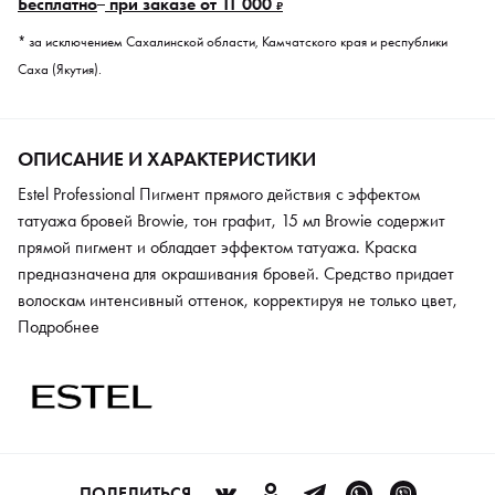
Бесплатно
при заказе от 11 000
₽
* за исключением Сахалинской области, Камчатского края и республики
Саха (Якутия).
ОПИСАНИЕ И ХАРАКТЕРИСТИКИ
Estel Professional Пигмент прямого действия с эффектом
татуажа бровей Browie, тон графит, 15 мл Browie содержит
прямой пигмент и обладает эффектом татуажа. Краска
предназначена для окрашивания бровей. Средство придает
волоскам интенсивный оттенок, корректируя не только цвет,
но и форму. Пигмент, обладающий прямым действием, не
Подробнее
требует смешивания с активатором или окислителем.
Разнообразие тонов позволяет подобрать желаемый оттенок
или их сочетание. Может использоваться для работы в любой
технике: волосковой, пудровой, классической. Легко
наносится и экономично используется.
ПОДЕЛИТЬСЯ