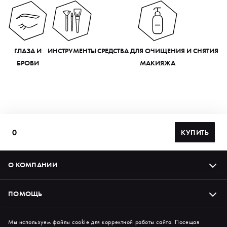
ГЛАЗА И
ИНСТРУМЕНТЫ
СРЕДСТВА ДЛЯ ОЧИЩЕНИЯ И СНЯТИЯ
БРОВИ
МАКИЯЖА
0
КУПИТЬ
О КОМПАНИИ
ПОМОЩЬ
Подпишись на нас в соцсетях
Мы используем файлы cookie для корректной работы сайта. Посещая