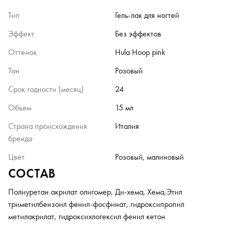
Тип
Гель-лак для ногтей
Эффект
Без эффектов
Оттенок
Hula Hoop pink
Тон
Розовый
Срок годности (месяц)
24
Объем
15 мл
Страна происхождения
Италия
бренда
Цвет
Розовый, малиновый
СОСТАВ
Полиуретан акрилат олигомер, Ди-хема, Хема,Этил
триметилбензоил фенил-фосфинат, гидроксипропил
метилакрилат, гидроксихлогексил фенил кетон