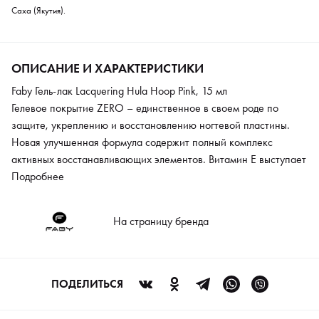
Саха (Якутия).
ОПИСАНИЕ И ХАРАКТЕРИСТИКИ
Faby Гель-лак Lacquering Hula Hoop Pink, 15 мл
Гелевое покрытие ZERO – единственное в своем роде по
защите, укреплению и восстановлению ногтевой пластины.
Новая улучшенная формула содержит полный комплекс
активных восстанавливающих элементов. Витамин Е выступает
как мощный антиоксидант, активизирует быстрый рост
Подробнее
здоровых ногтей, предупреждая ломкость и расслоение
ногтевой пластины. Провитамин В5 дает ногтям необходимые
На страницу бренда
аминокислоты. Кальций делает структуру ногтя плотной и
жесткой. Средство можно использовать как самостоятельное
покрытие для укрепления. Либо применять его как базу для
основного цвета. Гель отлично подойдет и для мужского
ПОДЕЛИТЬСЯ
маникюра.