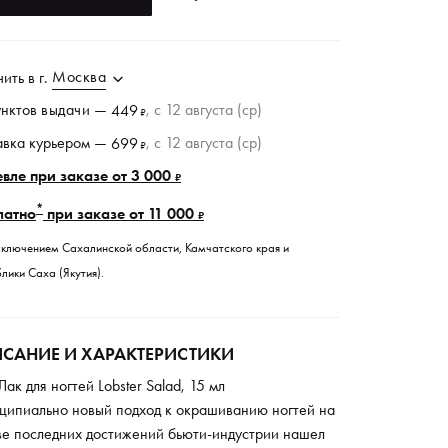
Москва
чить в
г.
унктов
выдачи
—
, c 12 августа (ср)
449
₽
авка курьером —
, c 12 августа (ср)
699
₽
вле при заказе от 3 000
₽
*
латно
при заказе от 11 000
₽
сключением Сахалинской области, Камчатского края и
лики Саха (Якутия).
САНИЕ И ХАРАКТЕРИСТИКИ
Лак для ногтей Lobster Salad, 15 мл
ципиально новый подход к окрашиванию ногтей на
ве последних достижений бьюти-индустрии нашел