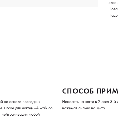
свое 
Нова
нейт
Подр
новое
Полн
безоп
форм
дизай
дипон
расх
СПОСОБ ПРИМ
й на основе последних
Наносить на ногти в 2 слоя 3-5
 в лаке для ногтей «A walk on
нажимая сильно на кисть.
, нейтрализация любой