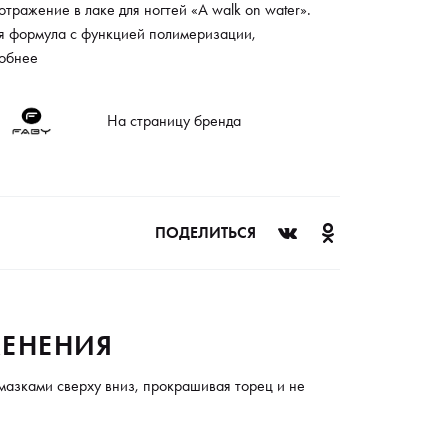
отражение в лаке для ногтей «A walk on water».
я формула с функцией полимеризации,
рализация любой нежелательной пигментации,
обнее
 понятие стойкости и яркости маникюра.
остью безвредный состав гарантирует здоровье и
На страницу бренда
асность ногтям. В составе полностью отсутствует
альдегид, парабены и свинец. Эргономичный
н бутылочки и уникальная кисточка из японского
а делают использование лака легким и удобным, а
од очень экономичным.
ПОДЕЛИТЬСЯ
ЕНЕНИЯ
 мазками сверху вниз, прокрашивая торец и не