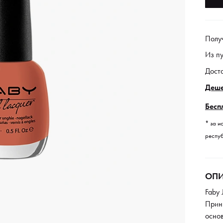
Полу
Из п
Дост
Деше
Бесп
* за и
респуб
ОПИ
Faby 
Прин
осно