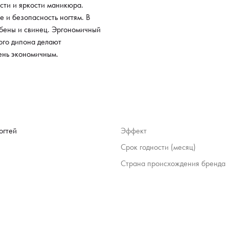
сти и яркости маникюра.
 и безопасность ногтям. В
абены и свинец. Эргономичный
ого дипона делают
чень экономичным.
огтей
Эффект
Срок годности (месяц)
Страна происхождения бренда