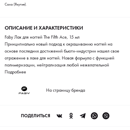
Саха (Якутия).
ОПИСАНИЕ И ХАРАКТЕРИСТИКИ
Faby Лак для ногтей The Fifth Ace, 15 мл
Принципиально новый подход к окрашиванию ногтей на
основе последних достижений бьюти-индустрии нашел свое
отражение в лаке для ногтей. Новая формула с функцией
полимеризации, нейтрализация любой нежелательной
пигментации, новое понятие стойкости и яркости маникюра.
Подробнее
Полностью безвредный состав гарантирует здоровье и
безопасность ногтям. В составе полностью отсутствует
На страницу бренда
формальдегид, парабены и свинец. Эргономичный дизайн
бутылочки и уникальная кисточка из японского дипона делают
использование лака легким и удобным, а расход очень
экономичным.
ПОДЕЛИТЬСЯ