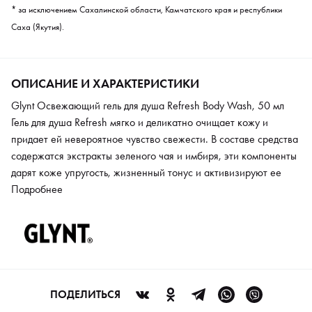
* за исключением Сахалинской области, Камчатского края и республики
Саха (Якутия).
ОПИСАНИЕ И ХАРАКТЕРИСТИКИ
Glynt Освежающий гель для душа Refresh Body Wash, 50 мл
Гель для душа Refresh мягко и деликатно очищает кожу и
придает ей невероятное чувство свежести. В составе средства
содержатся экстракты зеленого чая и имбиря, эти компоненты
дарят коже упругость, жизненный тонус и активизируют ее
защитные функции. Гель дает коже уход и увлажнение,
Подробнее
предохраняет от пересушивания и дает эффект ароматерапии.
ПОДЕЛИТЬСЯ