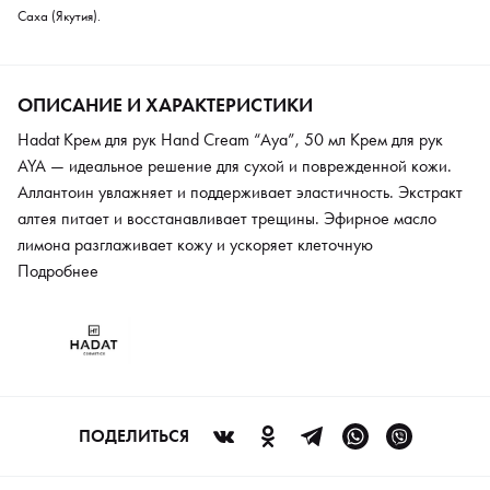
Саха (Якутия).
ОПИСАНИЕ И ХАРАКТЕРИСТИКИ
Hadat Крем для рук Hand Cream “Aya”, 50 мл Крем для рук
AYA — идеальное решение для сухой и поврежденной кожи.
Аллантоин увлажняет и поддерживает эластичность. Экстракт
алтея питает и восстанавливает трещины. Эфирное масло
лимона разглаживает кожу и ускоряет клеточную
регенерацию. Крем подходит для ежедневного использования,
Подробнее
делая кожу мягкой и увлажненной. Он оставляет на руках
чувственный аромат с древесными, медовыми нотами ванили и
шафрана, напоминающий о теплых вечерах.
ПОДЕЛИТЬСЯ