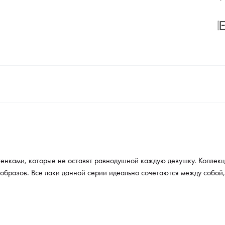
между
диза
тенками, которые не оставят равнодушной каждую девушку. Коллекц
бразов. Все лаки данной серии идеально сочетаются между собой,