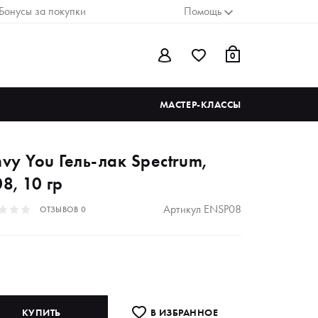
Бонусы за покупки
Помощь
0
МАСТЕР-КЛАССЫ
nvy You Гель-лак Spectrum,
8, 10 гр
Артикул
ENSP08
ОТЗЫВОВ
0
КУПИТЬ
В ИЗБРАННОE