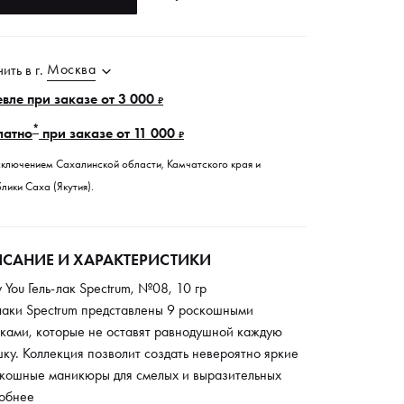
Москва
чить в
г.
вле при заказе от 3 000
₽
*
латно
при заказе от 11 000
₽
сключением Сахалинской области, Камчатского края и
лики Саха (Якутия).
САНИЕ И ХАРАКТЕРИСТИКИ
y You Гель-лак Spectrum, №08, 10 гр
-лаки Spectrum представлены 9 роскошными
нками, которые не оставят равнодушной каждую
ку. Коллекция позволит создать невероятно яркие
скошные маникюры для смелых и выразительных
ов. Все лаки данной серии идеально сочетаются
обнее