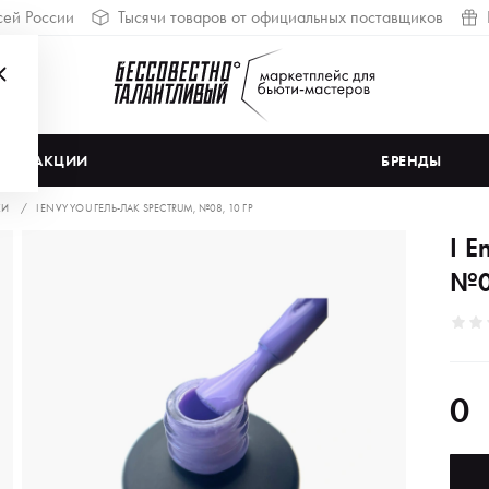
сей России
Тысячи товаров от официальных поставщиков
АКЦИИ
БРЕНДЫ
КИ
I ENVY YOU ГЕЛЬ-ЛАК SPECTRUM, №08, 10 ГР
I E
№0
0