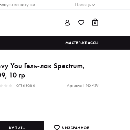
Бонусы за покупки
Помощь
0
МАСТЕР-КЛАССЫ
nvy You Гель-лак Spectrum,
9, 10 гр
Артикул
ENSP09
ОТЗЫВОВ
0
КУПИТЬ
В ИЗБРАННОE