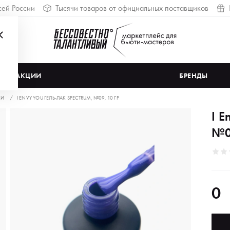
сей России
Тысячи товаров от официальных поставщиков
АКЦИИ
БРЕНДЫ
КИ
I ENVY YOU ГЕЛЬ-ЛАК SPECTRUM, №09, 10 ГР
I E
№0
0