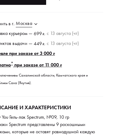
Москва
чить в
г.
авка курьером —
, c 13 августа (чт)
699
₽
унктов
выдачи
—
, c 13 августа (чт)
449
₽
вле при заказе от 3 000
₽
*
латно
при заказе от 11 000
₽
сключением Сахалинской области, Камчатского края и
лики Саха (Якутия).
САНИЕ И ХАРАКТЕРИСТИКИ
y You Гель-лак Spectrum, №09, 10 гр
-лаки Spectrum представлены 9 роскошными
нками, которые не оставят равнодушной каждую