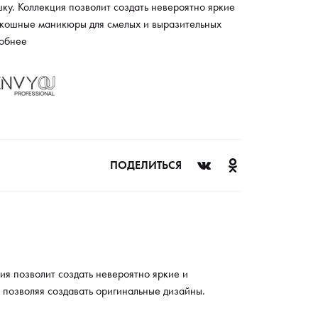
ку. Коллекция позволит создать невероятно яркие
скошные маникюры для смелых и выразительных
ов. Все лаки данной серии идеально сочетаются
обнее
 собой, позволяя создавать оригинальные
йны.
ПОДЕЛИТЬСЯ
ия позволит создать невероятно яркие и
 позволяя создавать оригинальные дизайны.