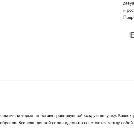
девуш
и ро
образ
Подр
между
диза
тенками, которые не оставят равнодушной каждую девушку. Коллекц
бразов. Все лаки данной серии идеально сочетаются между собой,