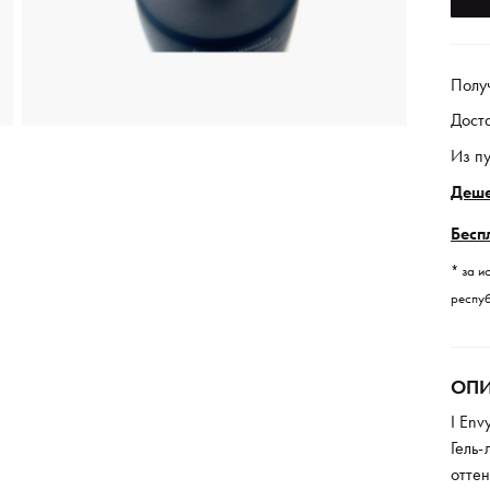
Полу
Дост
Из п
Деше
Бесп
* за и
респуб
ОПИ
I Env
Гель
отте