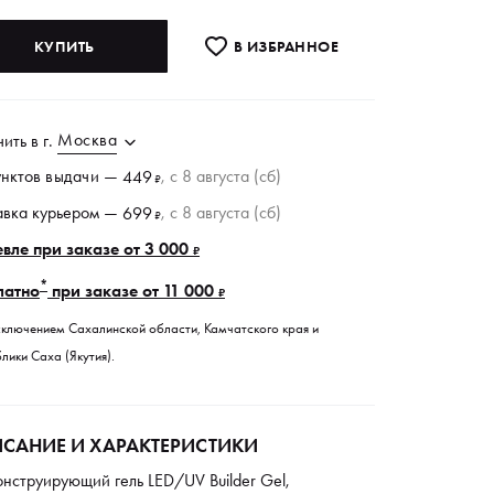
КУПИТЬ
В ИЗБРАННОE
Москва
чить в
г.
унктов
выдачи
—
, c 8 августа (сб)
449
₽
авка курьером —
, c 8 августа (сб)
699
₽
вле при заказе от 3 000
₽
*
латно
при заказе от 11 000
₽
сключением Сахалинской области, Камчатского края и
лики Саха (Якутия).
САНИЕ И ХАРАКТЕРИСТИКИ
онструирующий гель LED/UV Builder Gel,