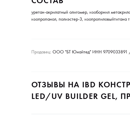
СОСТАВ
уретан-акрилатный олигомер, изоборнил метакрила
изопропанол, полиэстер-3, изопропиловыйтитана т
Продавец:
ООО "БТ Юнайтед" ИНН 9709033891 /
ОТЗЫВЫ НА IBD КОНС
LED/UV BUILDER GEL, П