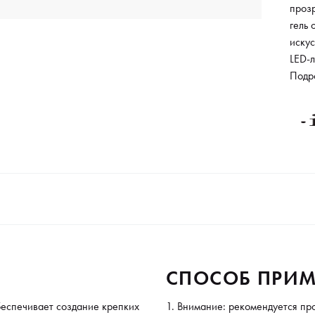
проз
гель 
искус
LED-л
лине
Подр
разны
конс
нейт
покр
ногте
само
ногте
СПОСОБ ПРИМ
беспечивает создание крепких
Внимание: рекомендуется пр