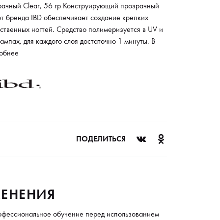
рачный Clear, 56 гр Конструирующий прозрачный
от бренда IBD обеспечивает создание крепких
ственных ногтей. Средство полимеризуется в UV и
ампах, для каждого слоя достаточно 1 минуты. В
йке гелей созданы камуфлирующие варианты
обнее
х оттенков. Для разных целей есть
труирующие, укрепляющие гели, а также
ральный прозрачный вариант. Палитра средств IBD
ывает все профессиональные запросы мастеров
вого сервиса. Средство при нанесении
выравнивается, предотвращает отслоение и дает
вому покрытию яркий блеск.
ПОДЕЛИТЬСЯ
ЕНЕНИЯ
офессиональное обучение перед использованием