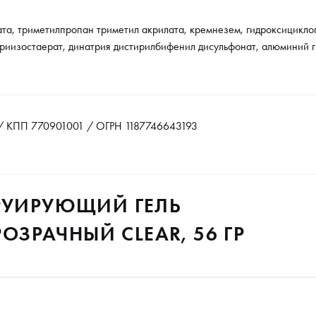
та, триметилпропан триметил акрилата, кремнезем, гидроксициклог
риизостаерат, динатрия дистирилбифенил дисульфонат, алюминий г
 КПП 770901001 / ОГРН 1187746643193
ТРУИРУЮЩИЙ ГЕЛЬ
РОЗРАЧНЫЙ CLEAR, 56 ГР