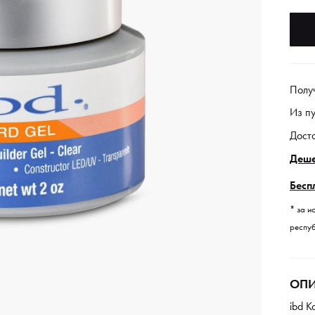
Полу
Из п
Дост
Деше
Бесп
* за и
респуб
ОПИ
ibd К