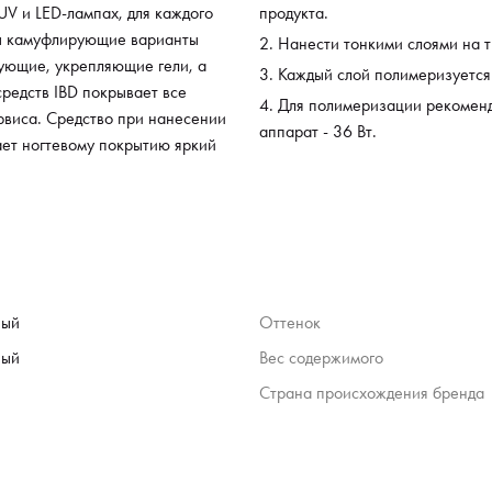
UV и LED-лампах, для каждого
продукта.
аны камуфлирующие варианты
Нанести тонкими слоями на т
рующие, укрепляющие гели, а
Каждый слой полимеризуется в
редств IBD покрывает все
Для полимеризации рекоменд
рвиса. Средство при нанесении
аппарат - 36 Вт.
ает ногтевому покрытию яркий
ный
Оттенок
ный
Вес содержимого
Страна происхождения бренда