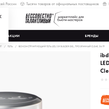
сей России
Тысячи товаров от официальных поставщиков
АКЦИИ
БРЕНДЫ
НТ
ГЕЛЬ
IBD КОНСТРУИРУЮЩИЙ ГЕЛЬ LED/UV BUILDER GEL, ПРОЗРАЧНЫЙ CLEAR, 56 ГР
ib
LE
Cle