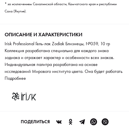
* за исключением Сахалинской области, Камчатского края и республики
Саха (Якутия).
ОПИСАНИЕ И ХАРАКТЕРИСТИКИ
Irisk Professional Гель-лак Zodiak Близнецы, №059, 10 гр
Коллекция разработана специально для каждого знака
зодиака и отражает характер и особенности всех знаков.
Индивидуальная палитра разработана на основе
исследований Мирового института цвета. Она будет работать
в качестве талисмана и отражать индивидуальность личности.
Подробнее
Насыщенные цвета долго держатся без сколов и трещин.
Плотная консистенция легко наносится с помощью
укороченной удобной кисти, прекрасно подойдет для
подкутикульной техники.
ПОДЕЛИТЬСЯ