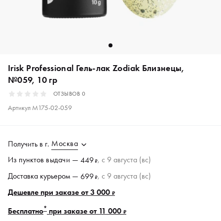
Irisk Professional Гель-лак Zodiak Близнецы,
№059, 10 гр
ОТЗЫВОВ
0
Артикул
М175-02-059
Москва
Получить в
г.
Из пунктов
выдачи
—
, c 9 августа (вс)
449
₽
Доставка курьером —
, c 9 августа (вс)
699
₽
Дешевле при заказе от 3 000
₽
*
Бесплатно
при заказе от 11 000
₽