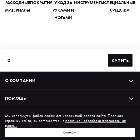
РАСХОДНЫЕ
ПОКРЫТИЯ
УХОД ЗА
ИНСТРУМЕНТЫ
СПЕЦИАЛЬНЫЕ
МАТЕРИАЛЫ
РУКАМИ И
СРЕДСТВА
НОГАМИ
0
КУПИТЬ
О КОМПАНИИ
ПОМОЩЬ
Подпишись на нас в соцсетях
Мы используем файлы cookie для корректной работы сайта. Посещая
страницы сайта, вы соглашаетесь с
политикой обработки персональных
данных
СОГЛАСЕН