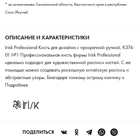
* за исключением Сахалинской области, Камчатского края и республики
Саха (Якутия).
ОПИСАНИЕ И ХАРАКТЕРИСТИКИ
Irisk Professional Кисть для дизайна с прозрачной ручкой, К374-
01 №1 Профессиональная кисть фирмы Irisk Professional
идеально подходит для художественной росписи ногтей. С ее
помощью можно создавать роскошную китайскую роспись и
абстрактные узоры. Благодаря тонкому острому кончику и
эластичному ворсу легко выводить изящные вензеля и тонкие
Подробнее
линии. Кисть имеет оригинальную прозрачную ручку и
максимально удобна в использовании.
ПОДЕЛИТЬСЯ