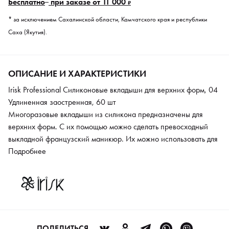
Бесплатно
при заказе от 11 000
₽
* за исключением Сахалинской области, Камчатского края и республики
Саха (Якутия).
ОПИСАНИЕ И ХАРАКТЕРИСТИКИ
Irisk Professional Силиконовые вкладыши для верхних форм, 04
Удлиненная заостренная, 60 шт
Многоразовые вкладыши из силикона предназначены для
верхних форм. С их помощью можно сделать превосходный
выкладной французский маникюр. Их можно использовать для
создания выкладного французского маникюра, длинного
Подробнее
арочного моделирования, аквариумного дизайна. Также,
вкладыши подойдут для выполнения моделирования короткой
формы в классическом стиле. Они выполнены из тонкого
полупрозрачного силикона с эластичными свойствами.
Трафареты имеют 4 линии улыбки, чтобы их можно было
использовать на любой форме ногтей. Стандартное ложе в 2
ПОДЕЛИТЬСЯ