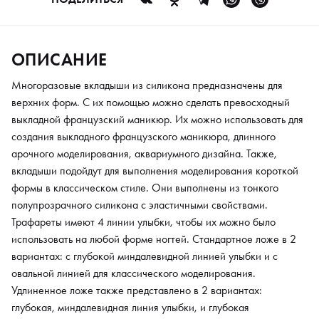
вариантах: с глубокой миндалевидной линией улыбки и с
овальной линией для классического моделирования.
Удлиненное ложе также представлено в 2 вариантах:
ОПИСАНИЕ
глубокая, миндалевидная линия улыбки, и глубокая
заостренная линия улыбки. В наборе есть 12 размеров.
Многоразовые вкладыши из силикона предназначены для
верхних форм. С их помощью можно сделать превосходный
выкладной французский маникюр. Их можно использовать для
создания выкладного французского маникюра, длинного
арочного моделирования, аквариумного дизайна. Также,
вкладыши подойдут для выполнения моделирования короткой
формы в классическом стиле. Они выполнены из тонкого
полупрозрачного силикона с эластичными свойствами.
Трафареты имеют 4 линии улыбки, чтобы их можно было
использовать на любой форме ногтей. Стандартное ложе в 2
вариантах: с глубокой миндалевидной линией улыбки и с
овальной линией для классического моделирования.
Удлиненное ложе также представлено в 2 вариантах:
глубокая, миндалевидная линия улыбки, и глубокая