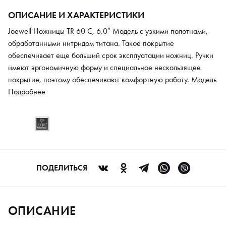
ОПИСАНИЕ И ХАРАКТЕРИСТИКИ
Joewell Ножницы TR 60 C, 6.0″ Модель с узкими полотнами,
обработанными нитридом титана. Такое покрытие
обеспечивает еще больший срок эксплуатации ножниц. Ручки
имеют эргономичную форму и специальное нескользящее
покрытие, поэтому обеспечивают комфортную работу. Модель
выполнена из современного качественного сплава,
Подробнее
регулируется под предпочтения мастера, профессиональной
заточки инструмента хватает на год интенсивной работы.
ПОДЕЛИТЬСЯ
ОПИСАНИЕ