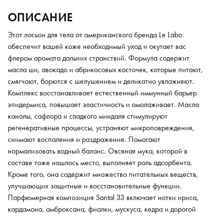
восстановительные функции. Парфюмерная композиция Santal
ОПИСАНИЕ
33 включает нотки ириса, кардамона, амброксана, фиалки,
мускуса, кедра и дорогой кожи. Этот аромат стал своего рода
Этот лосьон для тела от американского бренда Le Labo
знаковым для Le Labo, поскольку отразил всю философию
обеспечит вашей коже необходимый уход и окутает вас
бренда, страсть к приключениям и принятие себя таким, какой
флером аромата дальних странствий. Формула содержит
ты есть. Смелая, универсальная гамма прекрасно подойдет не
масла ши, авокадо и абрикосовых косточек, которые питают,
только мужчинам, но и женщинам.
смягчают, борются с шелушением и деликатно увлажняют.
Комплекс восстанавливает естественный иммунный барьер
эпидермиса, повышает эластичность и омолаживает. Масла
канолы, сафлора и сладкого миндаля стимулируют
регенеративные процессы, устраняют микроповреждения,
снимают воспаления и раздражение. Помогают
нормализовать водный баланс. Овсяная мука, которой в
составе тоже нашлось место, выполняет роль адсорбента.
Кроме того, она содержит множество питательных веществ,
улучшающих защитные и восстановительные функции.
Парфюмерная композиция Santal 33 включает нотки ириса,
кардамона, амброксана, фиалки, мускуса, кедра и дорогой