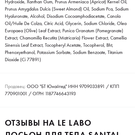
Hydroxide, Xanthan Gum, Prunus Armeniaca (Apricot) Kernel Oil,
Prunus Amygdalus Dulcis (Sweet Almond) Oil, Sodium Pca, Sodium
Hyaluronate, Alcohol, Disodium Cocoamphodiacetate, Canola
Oil/Huile De Colza, Citric Acid, Glycerin, Sodium Chloride, Olea
Europaea (Olive) Leaf Extract, Punica Granatum (Pomegranate)
Extract, Chamomilla Recutita (Matricaria) Flower Extract, Camellia
Sinensis Leaf Extract, Tocopheryl Acetate, Tocopherol, Bht,
Phenoxyethanol, Potassium Sorbate, Sodium Benzoate, Titanium
Dioxide (Ci 77891)
Продавец:
ООО "БТ Юнайтед" ИНН 9709033891 / КПП
770901001 / ОГРН 1187746643193
ОТЗЫВЫ НА LE LABO
ЛОСЬОН ДЛЯ ТЕЛА SANTAL