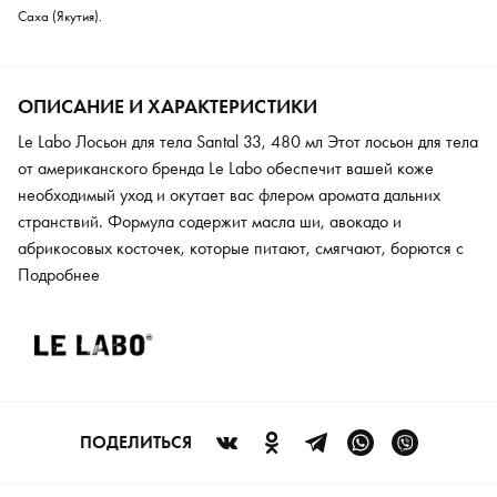
Саха (Якутия).
ОПИСАНИЕ И ХАРАКТЕРИСТИКИ
Le Labo Лосьон для тела Santal 33, 480 мл Этот лосьон для тела
от американского бренда Le Labo обеспечит вашей коже
необходимый уход и окутает вас флером аромата дальних
странствий. Формула содержит масла ши, авокадо и
абрикосовых косточек, которые питают, смягчают, борются с
шелушением и деликатно увлажняют. Комплекс
Подробнее
восстанавливает естественный иммунный барьер эпидермиса,
повышает эластичность и омолаживает. Масла канолы,
сафлора и сладкого миндаля стимулируют регенеративные
процессы, устраняют микроповреждения, снимают воспаления
и раздражение. Помогают нормализовать водный баланс.
Овсяная мука, которой в составе тоже нашлось место,
ПОДЕЛИТЬСЯ
выполняет роль адсорбента. Кроме того, она содержит
множество питательных веществ, улучшающих защитные и