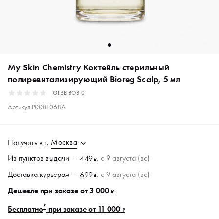
My Skin Chemistry Коктейль стерильный
полиревитализирующий Bioreg Scalp, 5 мл
ОТЗЫВОВ
0
Артикул
P0001068A
Москва
Получить в
г.
Из пунктов
выдачи
—
, c 9 августа (вс)
449
₽
Доставка курьером —
, c 9 августа (вс)
699
₽
Дешевле при заказе от 3 000
₽
*
Бесплатно
при заказе от 11 000
₽