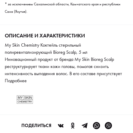
* за исключением Сахалинской области, Камчатского края и республики
Саха (Якутия).
ОПИСАНИЕ И ХАРАКТЕРИСТИКИ
My Skin Chemistry Коктейль стерильный
полиревитализирующий Bioreg Scalp, 5 мл
Инновационный продукт от бренда My Skin Bioreg Scalp
реструктурирует ткани кожи головы, помогая снизить
интенсивность выпадения волос. В его составе присутствует
сразу несколько эффективных компонентов. Гиалуроновая
Подробнее
кислота оказывает комплексное увлажняющее действие, делая
эпидермис более упругим и оздоравливая его. Витамин C
известен как один из наиболее важных для укрепления волос
от самых луковиц и их роста. Он участвует выработке кожей
коллагена. Последний нужен не только для молодости кожи, но
и для густой и красивой шевелюры. Глюконат меди
ПОДЕЛИТЬСЯ
стимулирует развитие фибробластов и также необходим для