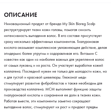
производства коллагена. МСМ выполняет функцию защиты
гиалуроновой кислоты и сохранения ее доли в тканях кожи.
ОПИСАНИЕ
Работая вместе, эти компоненты заметно сокращают
выпадение волос, стимулируют их рост и придают прядям
Инновационный продукт от бренда My Skin Bioreg Scalp
здоровый и ухоженный вид.
реструктурирует ткани кожи головы, помогая снизить
интенсивность выпадения волос. В его составе присутствует
сразу несколько эффективных компонентов. Гиалуроновая
кислота оказывает комплексное увлажняющее действие, делая
эпидермис более упругим и оздоравливая его. Витамин C
известен как один из наиболее важных для укрепления волос
от самых луковиц и их роста. Он участвует выработке кожей
коллагена. Последний нужен не только для молодости кожи, но
и для густой и красивой шевелюры. Глюконат меди
стимулирует развитие фибробластов и также необходим для
производства коллагена. МСМ выполняет функцию защиты
гиалуроновой кислоты и сохранения ее доли в тканях кожи.
Работая вместе, эти компоненты заметно сокращают
выпадение волос, стимулируют их рост и придают прядям