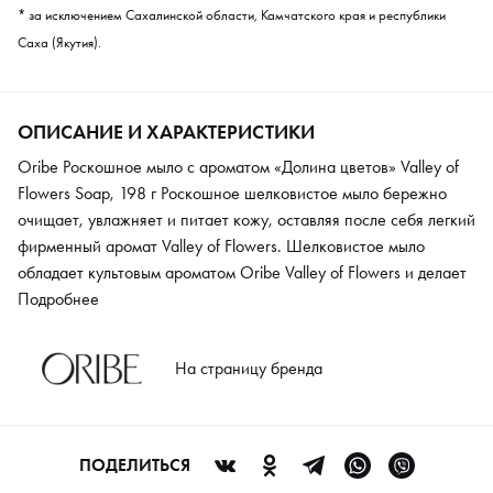
* за исключением Сахалинской области, Камчатского края и республики
Саха (Якутия).
ОПИСАНИЕ И ХАРАКТЕРИСТИКИ
Oribe Роскошное мыло с ароматом «Долина цветов» Valley of
Flowers Soap, 198 г Роскошное шелковистое мыло бережно
очищает, увлажняет и питает кожу, оставляя после себя легкий
фирменный аромат Valley of Flowers. Шелковистое мыло
обладает культовым ароматом Oribe Valley of Flowers и делает
процесс очищения кожи еще более приятным.
Подробнее
На страницу бренда
ПОДЕЛИТЬСЯ