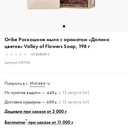
Oribe Роскошное мыло с ароматом «Долина
цветов» Valley of Flowers Soap, 198 г
ОТЗЫВОВ
0
Артикул
OR748
Москва
Получить в
г.
Из пунктов
выдачи
—
, c 13 августа (чт)
449
₽
Доставка курьером —
, c 13 августа (чт)
699
₽
Дешевле при заказе от 3 000
₽
*
Бесплатно
при заказе от 11 000
₽