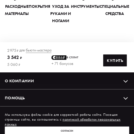
РАСХОДНЫЕ
ПОКРЫТИЯ
УХОД ЗА
ИНСТРУМЕНТЫ
СПЕЦИАЛЬНЫЕ
МАТЕРИАЛЫ
РУКАМИ И
СРЕДСТВА
НОГАМИ
для
бьюти-мастера
2 975
₽
3 542
в сплит
886₽
₽
КУПИТЬ
+ 71 бонусов
5 060
₽
О КОМПАНИИ
ПОМОЩЬ
Подпишись на нас в соцсетях
Мы используем файлы cookie для корректной работы сайта. Посещая
страницы сайта, вы соглашаетесь с
политикой обработки персональных
данных
СОГЛАСЕН