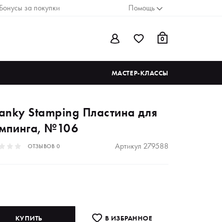
Бонусы за покупки
Помощь
0
МАСТЕР-КЛАССЫ
anky Stamping Пластина для
емпинга, №106
Артикул
279588
ОТЗЫВОВ
0
КУПИТЬ
В ИЗБРАННОE