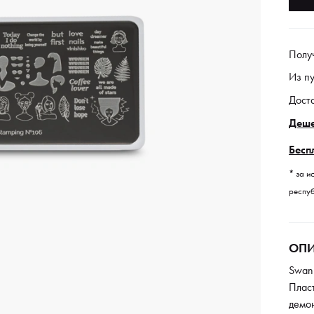
Полу
Из п
Дост
Деше
Бесп
* за и
респуб
ОПИ
Swan
Плас
демо