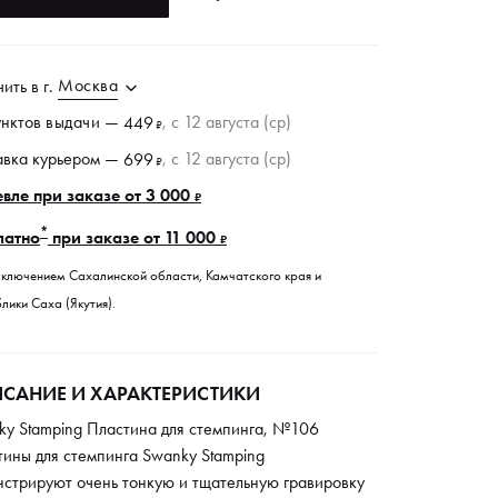
Москва
чить в
г.
унктов
выдачи
—
, c 12 августа (ср)
449
₽
авка курьером —
, c 12 августа (ср)
699
₽
вле при заказе от 3 000
₽
*
латно
при заказе от 11 000
₽
сключением Сахалинской области, Камчатского края и
лики Саха (Якутия).
САНИЕ И ХАРАКТЕРИСТИКИ
ky Stamping Пластина для стемпинга, №106
тины для стемпинга Swanky Stamping
нстрируют очень тонкую и тщательную гравировку