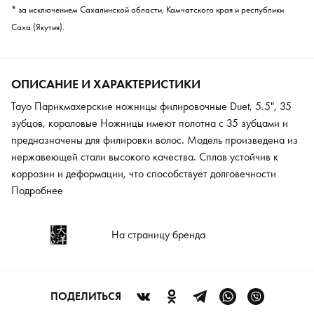
* за исключением Сахалинской области, Камчатского края и республики
Саха (Якутия).
ОПИСАНИЕ И ХАРАКТЕРИСТИКИ
Tayo Парикмахерские ножницы филировочные Duet, 5.5", 35
зубцов, кораловые Ножницы имеют полотна с 35 зубцами и
предназначены для филировки волос. Модель произведена из
нержавеющей стали высокого качества. Сплав устойчив к
коррозии и деформации, что способствует долговечности
инструмента. Конвекционная заточка позволяет сохранить
Подробнее
остроту лезвий на протяжении длительного времени.
Благодаря упругим вставкам и съемному упору ножницы
На страницу бренда
комфортно использовать. Рукоятка эргономичной формы
снижает нагрузку на кисть парикмахера. Модель подходит для
интенсивной эксплуатации в профессиональных салонах.
ПОДЕЛИТЬСЯ