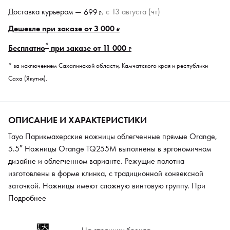
Доставка курьером —
, c 13 августа (чт)
699
₽
Дешевле при заказе от 3 000
₽
*
Бесплатно
при заказе от 11 000
₽
* за исключением Сахалинской области, Камчатского края и республики
Саха (Якутия).
ОПИСАНИЕ И ХАРАКТЕРИСТИКИ
Tayo Парикмахерские ножницы облегченные прямые Orange,
5.5″ Ножницы Orange TQ255M выполнены в эргономичном
дизайне и облегченном варианте. Режущие полотна
изготовлены в форме клинка, с традиционной конвексной
заточкой. Ножницы имеют сложную винтовую группу. При
такой конструкции винт очень податливый, с плоской формой,
Подробнее
при работе не цепляет волосы. Натяжение полотен можно
отрегулировать специальным ключом. У такой модели даже