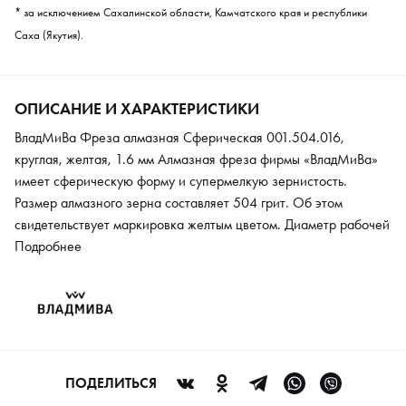
* за исключением Сахалинской области, Камчатского края и республики
Саха (Якутия).
ОПИСАНИЕ И ХАРАКТЕРИСТИКИ
ВладМиВа Фреза алмазная Сферическая 001.504.016,
круглая, желтая, 1.6 мм Алмазная фреза фирмы «ВладМиВа»
имеет сферическую форму и супермелкую зернистость.
Размер алмазного зерна составляет 504 грит. Об этом
свидетельствует маркировка желтым цветом. Диаметр рабочей
части равен 1,6 мм. Инструмент используется на
Подробнее
завершающем этапе маникюра. С его помощью шлифуют зону
кутикулы и околоногтевых валиков. Алмазное покрытие
характеризуется особой прочностью. Насадки не стираются и
рассчитанные на длительную эксплуатацию. Фрезы можно
стерилизовать и обрабатывать дезинфицирующими
растворами.
ПОДЕЛИТЬСЯ