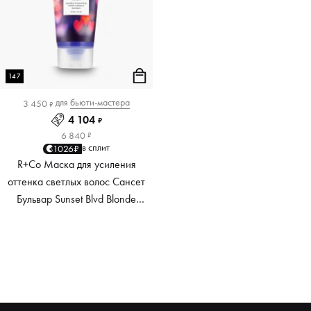
147
для
бьюти-мастера
3 450
₽
4 104
₽
6 840
₽
в сплит
1026₽
R+Co Маска для усиления
оттенка светлых волос Сансет
Бульвар Sunset Blvd Blonde
Toning Masque, 147 мл