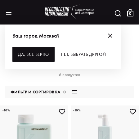
0
АКЦИИ
БЕРИ ОТ 15% ВЫГОДЫ НА KEVIN.MURPHY!
Ваш город Москва?
БЕРИ ОТ 15% ВЫГОДЫ НА
ДА, ВСЕ ВЕРНО
НЕТ, ВЫБРАТЬ ДРУГОЙ
KEVIN.MURPHY!
6 продуктов
ФИЛЬТР И СОРТИРОВКА
0
-10%
-10%