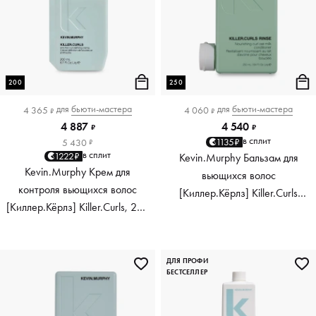
200
250
для
бьюти-мастера
для
бьюти-мастера
4 365
4 060
₽
₽
4 887
4 540
₽
₽
в сплит
1135₽
5 430
₽
в сплит
1222₽
Kevin.Murphy Бальзам для
Kevin.Murphy Крем для
вьющихся волос
контроля вьющихся волос
[Киллер.Кёрлз] Killer.Curls
[Киллер.Кёрлз] Killer.Curls, 200
Rinse, 250 мл
мл
ДЛЯ ПРОФИ
БЕСТСЕЛЛЕР