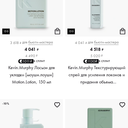
150
150
для
бьюти-мастера
для
бьюти-мастера
3 618
4 041
₽
₽
4 041
4 518
₽
₽
4 490
5 020
₽
₽
в сплит
в сплит
1011₽
1130₽
Kevin.Murphy Лосьон для
Kevin.Murphy Текстурирующий
укладки [моушн.лоушн]
спрей для усиления локонов и
Motion.Lotion, 150 мл
придания объема
[киллер.вэйвс] Killer.Waves,
150 мл
-10%