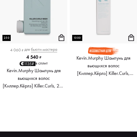
250
1000
для
бьюти-мастера
4 060
₽
4 540
Kevin.Murphy Шампунь для
₽
в сплит
1135₽
вьющихся волос
Kevin.Murphy Шампунь для
[Киллер.Кёрлз] Killer.Curls,
вьющихся волос
1000 мл
[Киллер.Кёрлз] Killer.Curls, 250
мл