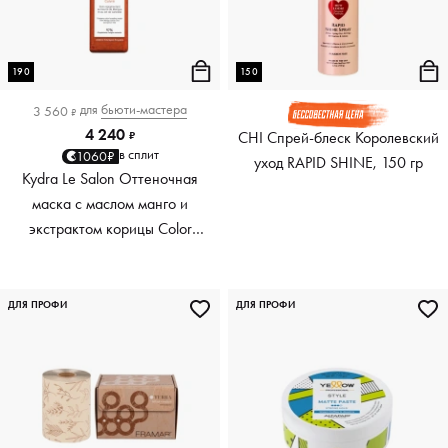
190
150
для
бьюти-мастера
3 560
₽
4 240
CHI Спрей-блеск Королевский
₽
в сплит
1060₽
уход RAPID SHINE, 150 гр
Kydra Le Salon Оттеночная
маска с маслом манго и
экстрактом корицы Color
Boosting Mask Mango
Cinnamon, медный Copper,
190 мл
ДЛЯ ПРОФИ
ДЛЯ ПРОФИ