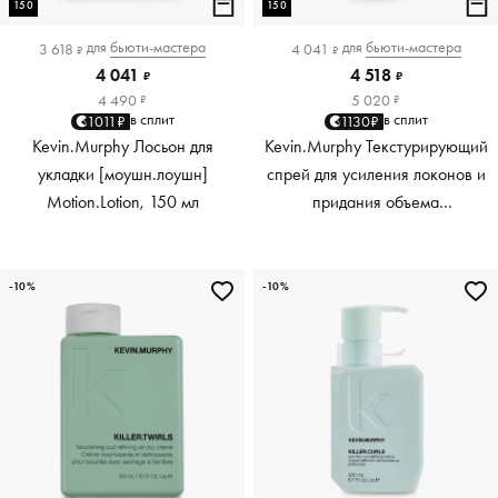
150
150
для
бьюти-мастера
для
бьюти-мастера
3 618
4 041
₽
₽
4 041
4 518
₽
₽
4 490
5 020
₽
₽
в сплит
в сплит
1011₽
1130₽
Kevin.Murphy Лосьон для
Kevin.Murphy Текстурирующий
укладки [моушн.лоушн]
спрей для усиления локонов и
Motion.Lotion, 150 мл
придания объема
[киллер.вэйвс] Killer.Waves,
150 мл
-10%
-10%