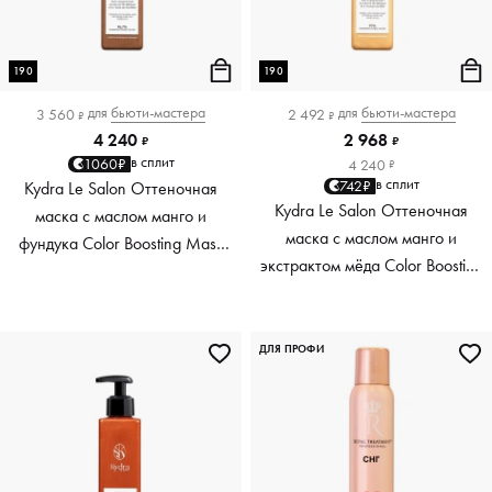
190
190
для
бьюти-мастера
для
бьюти-мастера
3 560
2 492
₽
₽
4 240
2 968
₽
₽
в сплит
1060₽
4 240
₽
в сплит
742₽
Kydra Le Salon Оттеночная
Kydra Le Salon Оттеночная
маска с маслом манго и
маска с маслом манго и
фундука Color Boosting Mask
экстрактом мёда Color Boosting
Mango Hazelnut, светло-
Mask Mango Honey, золотая
коричневая light brown, 190 мл
Golden, 190 мл
ДЛЯ ПРОФИ