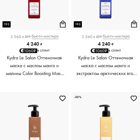
190
190
для
бьюти-мастера
для
бьюти-мастера
3 560
3 560
₽
₽
4 240
4 240
₽
₽
в сплит
в сплит
1060₽
1060₽
Kydra Le Salon Оттеночная
Kydra Le Salon Оттеночная
маска с маслом манго и
маска с маслом манго и
малины Color Boosting Mask
экстрактом арктических ягод
Mango raspberry, красный red,
Color Boosting Mask Mango
190 мл
Arctic Berries, платиновый
platinum, 190 мл
-30%