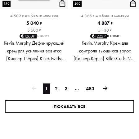
150
200
для
бьюти-мастера
для
бьюти-мастера
4 509
4 365
₽
₽
5 040
4 887
₽
₽
5 600
5 430
₽
₽
в сплит
в сплит
1260₽
1222₽
Kevin.Murphy Дефинирующий
Kevin.Murphy Крем для
крем для усиления завитка
контроля вьющихся волос
[Киллер.Твёрлз] Killer.Twirls,
[Киллер.Кёрлз] Killer.Curls, 200
150 мл
мл
1
2
3
…
483
ПОКАЗАТЬ ВСЕ