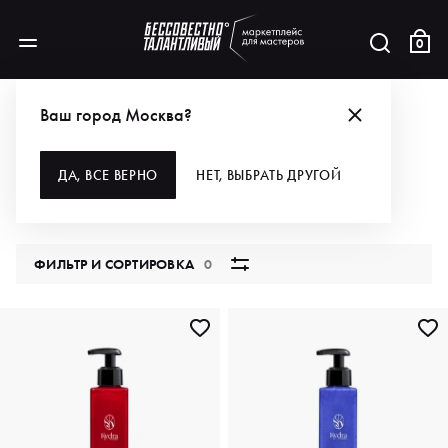
0
КАТАЛОГ
Ваш город Москва?
ВСЕ КАТЕГОРИИ
ДА, ВСЕ ВЕРНО
НЕТ, ВЫБРАТЬ ДРУГОЙ
5787 продуктов
ФИЛЬТР И СОРТИРОВКА
0