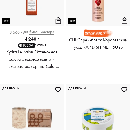
190
150
для
бьюти-мастера
3 560
₽
4 240
CHI Спрей-блеск Королевский
₽
в сплит
1060₽
уход RAPID SHINE, 150 гр
Kydra Le Salon Оттеночная
маска с маслом манго и
экстрактом корицы Color
Boosting Mask Mango
Cinnamon, медный Copper,
190 мл
ДЛЯ ПРОФИ
ДЛЯ ПРОФИ