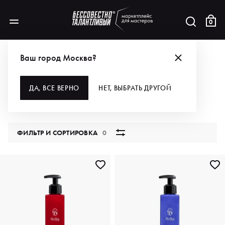
0
КАТАЛОГ
Ваш город Москва?
ВСЕ КАТЕГОРИИ
ДА, ВСЕ ВЕРНО
НЕТ, ВЫБРАТЬ ДРУГОЙ
5847 продуктов
ФИЛЬТР И СОРТИРОВКА
0