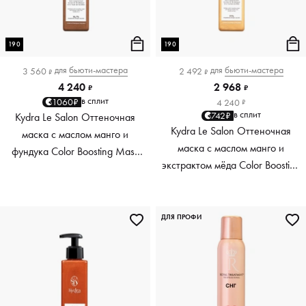
190
190
для
бьюти-мастера
для
бьюти-мастера
3 560
2 492
₽
₽
4 240
2 968
₽
₽
в сплит
1060₽
4 240
₽
в сплит
742₽
Kydra Le Salon Оттеночная
Kydra Le Salon Оттеночная
маска с маслом манго и
маска с маслом манго и
фундука Color Boosting Mask
экстрактом мёда Color Boosting
Mango Hazelnut, светло-
Mask Mango Honey, золотая
коричневая light brown, 190 мл
Golden, 190 мл
ДЛЯ ПРОФИ