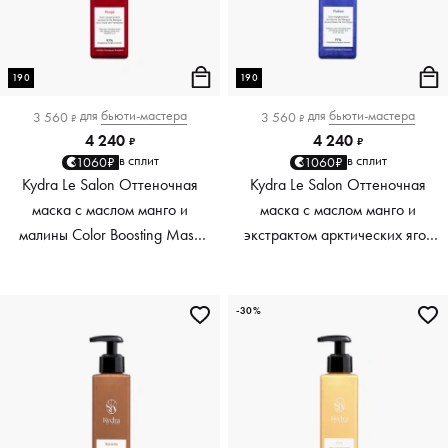
190
190
для
бьюти-мастера
для
бьюти-мастера
3 560
3 560
₽
₽
4 240
4 240
₽
₽
в сплит
в сплит
1060₽
1060₽
Kydra Le Salon Оттеночная
Kydra Le Salon Оттеночная
маска с маслом манго и
маска с маслом манго и
малины Color Boosting Mask
экстрактом арктических ягод
Mango raspberry, красный red,
Color Boosting Mask Mango
190 мл
Arctic Berries, платиновый
platinum, 190 мл
-30%