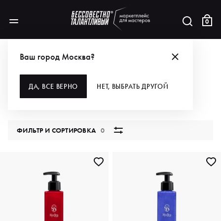
0
КАТАЛОГ
Ваш город Москва?
ВСЕ КАТЕГОРИИ
ДА, ВСЕ ВЕРНО
НЕТ, ВЫБРАТЬ ДРУГОЙ
5795 продуктов
ФИЛЬТР И СОРТИРОВКА
0