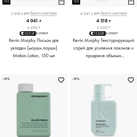
150
150
для
бьюти-мастера
для
бьюти-мастера
3 618
4 041
₽
₽
4 041
4 518
₽
₽
4 490
5 020
₽
₽
в сплит
в сплит
1011₽
1130₽
Kevin.Murphy Лосьон для
Kevin.Murphy Текстурирующий
укладки [моушн.лоушн]
спрей для усиления локонов и
Motion.Lotion, 150 мл
придания объема
[киллер.вэйвс] Killer.Waves,
150 мл
-10%
-10%