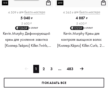
150
200
для
бьюти-мастера
для
бьюти-мастера
4 509
4 365
₽
₽
5 040
4 887
₽
₽
5 600
5 430
₽
₽
в сплит
в сплит
1260₽
1222₽
Kevin.Murphy Дефинирующий
Kevin.Murphy Крем для
крем для усиления завитка
контроля вьющихся волос
[Киллер.Твёрлз] Killer.Twirls,
[Киллер.Кёрлз] Killer.Curls, 200
150 мл
мл
1
2
3
…
483
ПОКАЗАТЬ ВСЕ