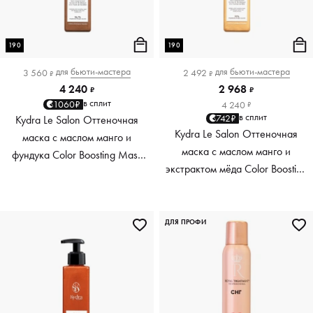
190
190
для
бьюти-мастера
для
бьюти-мастера
3 560
2 492
₽
₽
4 240
2 968
₽
₽
в сплит
1060₽
4 240
₽
в сплит
742₽
Kydra Le Salon Оттеночная
Kydra Le Salon Оттеночная
маска с маслом манго и
маска с маслом манго и
фундука Color Boosting Mask
экстрактом мёда Color Boosting
Mango Hazelnut, светло-
Mask Mango Honey, золотая
коричневая light brown, 190 мл
Golden, 190 мл
ДЛЯ ПРОФИ