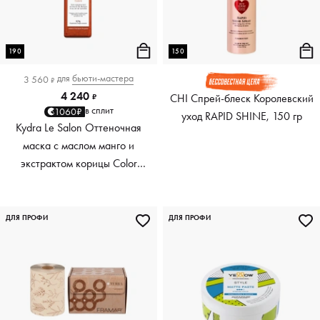
190
150
для
бьюти-мастера
3 560
₽
4 240
CHI Спрей-блеск Королевский
₽
в сплит
1060₽
уход RAPID SHINE, 150 гр
Kydra Le Salon Оттеночная
маска с маслом манго и
экстрактом корицы Color
Boosting Mask Mango
Cinnamon, медный Copper,
190 мл
ДЛЯ ПРОФИ
ДЛЯ ПРОФИ