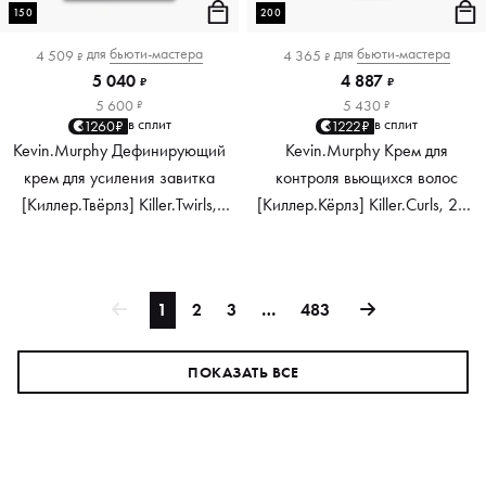
150
200
для
бьюти-мастера
для
бьюти-мастера
4 509
4 365
₽
₽
5 040
4 887
₽
₽
5 600
5 430
₽
₽
в сплит
в сплит
1260₽
1222₽
Kevin.Murphy Дефинирующий
Kevin.Murphy Крем для
крем для усиления завитка
контроля вьющихся волос
[Киллер.Твёрлз] Killer.Twirls,
[Киллер.Кёрлз] Killer.Curls, 200
150 мл
мл
1
2
3
…
483
ПОКАЗАТЬ ВСЕ