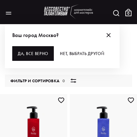
0
КАТАЛОГ
Ваш город Москва?
ВСЕ КАТЕГОРИИ
ДА, ВСЕ ВЕРНО
НЕТ, ВЫБРАТЬ ДРУГОЙ
5795 продуктов
ФИЛЬТР И СОРТИРОВКА
0