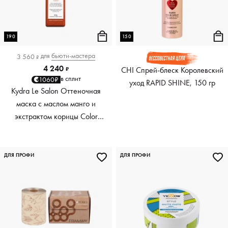
190
150
для
бьюти-мастера
3 560
₽
4 240
CHI Спрей-блеск Королевский
₽
в сплит
1060₽
уход RAPID SHINE, 150 гр
Kydra Le Salon Оттеночная
маска с маслом манго и
экстрактом корицы Color
Boosting Mask Mango
Cinnamon, медный Copper,
190 мл
ДЛЯ ПРОФИ
ДЛЯ ПРОФИ