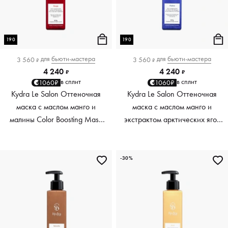
190
190
для
бьюти-мастера
для
бьюти-мастера
3 560
3 560
₽
₽
4 240
4 240
₽
₽
в сплит
в сплит
1060₽
1060₽
Kydra Le Salon Оттеночная
Kydra Le Salon Оттеночная
маска с маслом манго и
маска с маслом манго и
малины Color Boosting Mask
экстрактом арктических ягод
Mango raspberry, красный red,
Color Boosting Mask Mango
190 мл
Arctic Berries, платиновый
platinum, 190 мл
-30%