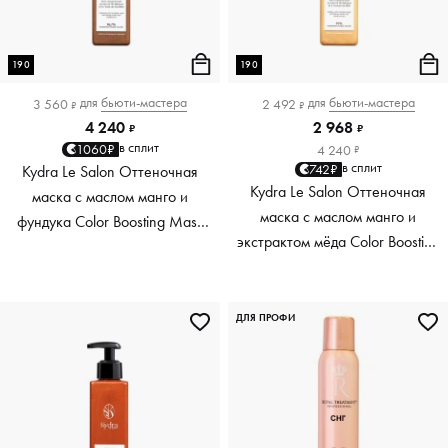
190
190
для
бьюти-мастера
для
бьюти-мастера
3 560
2 492
₽
₽
4 240
2 968
₽
₽
в сплит
1060₽
4 240
₽
в сплит
742₽
Kydra Le Salon Оттеночная
Kydra Le Salon Оттеночная
маска с маслом манго и
маска с маслом манго и
фундука Color Boosting Mask
экстрактом мёда Color Boosting
Mango Hazelnut, светло-
Mask Mango Honey, золотая
коричневая light brown, 190 мл
Golden, 190 мл
ДЛЯ ПРОФИ