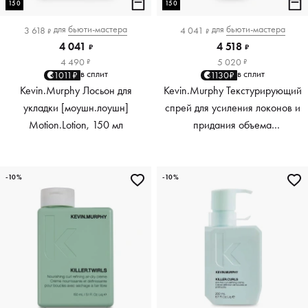
150
150
для
бьюти-мастера
для
бьюти-мастера
3 618
4 041
₽
₽
4 041
4 518
₽
₽
4 490
5 020
₽
₽
в сплит
в сплит
1011₽
1130₽
Kevin.Murphy Лосьон для
Kevin.Murphy Текстурирующий
укладки [моушн.лоушн]
спрей для усиления локонов и
Motion.Lotion, 150 мл
придания объема
[киллер.вэйвс] Killer.Waves,
150 мл
-10%
-10%