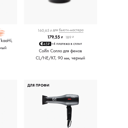
для
бьюти-мастера
160,65
₽
179,55
189
₽
₽
TkaaHi,
4 платежа в сплит
45₽
×
рный
Coifin Сопло для фенов
CL/NE/KT, 90 мм, черный
ДЛЯ ПРОФИ