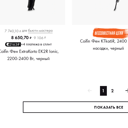
для
бьюти-мастера
7 740,10
₽
8 650,70
9 106
₽
₽
Coifin Фен KTka6R, 2400 
4 платежа в сплит
2163₽
×
насадки, черный
Coifin Фен ExtraKorto EK2R Ionic,
2200-2400 Вт, черный
1
2
ПОКАЗАТЬ ВСЕ