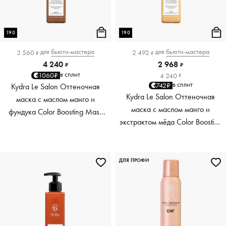
190
190
для
бьюти-мастера
для
бьюти-мастера
3 560
2 492
₽
₽
4 240
2 968
₽
₽
в сплит
1060₽
4 240
₽
в сплит
742₽
Kydra Le Salon Оттеночная
Kydra Le Salon Оттеночная
маска с маслом манго и
маска с маслом манго и
фундука Color Boosting Mask
экстрактом мёда Color Boosting
Mango Hazelnut, светло-
Mask Mango Honey, золотая
коричневая light brown, 190 мл
Golden, 190 мл
ДЛЯ ПРОФИ