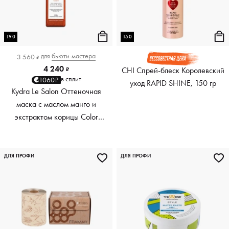
190
150
для
бьюти-мастера
3 560
₽
4 240
CHI Спрей-блеск Королевский
₽
в сплит
1060₽
уход RAPID SHINE, 150 гр
Kydra Le Salon Оттеночная
маска с маслом манго и
экстрактом корицы Color
Boosting Mask Mango
Cinnamon, медный Copper,
190 мл
ДЛЯ ПРОФИ
ДЛЯ ПРОФИ