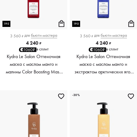
190
190
для
бьюти-мастера
для
бьюти-мастера
3 560
3 560
₽
₽
4 240
4 240
₽
₽
в сплит
в сплит
1060₽
1060₽
Kydra Le Salon Оттеночная
Kydra Le Salon Оттеночная
маска с маслом манго и
маска с маслом манго и
малины Color Boosting Mask
экстрактом арктических ягод
Mango raspberry, красный red,
Color Boosting Mask Mango
190 мл
Arctic Berries, платиновый
platinum, 190 мл
-30%