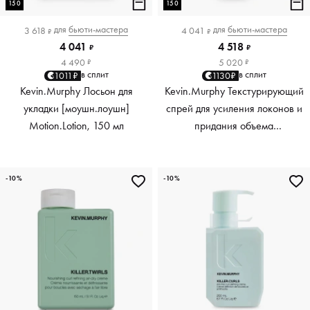
150
150
для
бьюти-мастера
для
бьюти-мастера
3 618
4 041
₽
₽
4 041
4 518
₽
₽
4 490
5 020
₽
₽
в сплит
в сплит
1011₽
1130₽
Kevin.Murphy Лосьон для
Kevin.Murphy Текстурирующий
укладки [моушн.лоушн]
спрей для усиления локонов и
Motion.Lotion, 150 мл
придания объема
[киллер.вэйвс] Killer.Waves,
150 мл
-10%
-10%