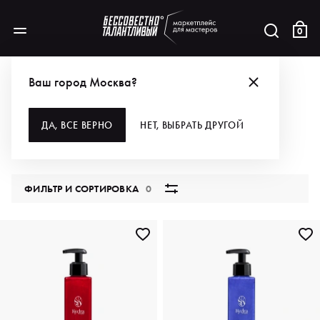
0
КАТАЛОГ
Ваш город Москва?
ВСЕ КАТЕГОРИИ
ДА, ВСЕ ВЕРНО
НЕТ, ВЫБРАТЬ ДРУГОЙ
5849 продуктов
ФИЛЬТР И СОРТИРОВКА
0