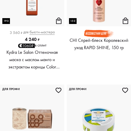
190
150
для
бьюти-мастера
3 560
₽
4 240
CHI Спрей-блеск Королевский
₽
в сплит
1060₽
уход RAPID SHINE, 150 гр
Kydra Le Salon Оттеночная
маска с маслом манго и
экстрактом корицы Color
Boosting Mask Mango
Cinnamon, медный Copper,
190 мл
ДЛЯ ПРОФИ
ДЛЯ ПРОФИ