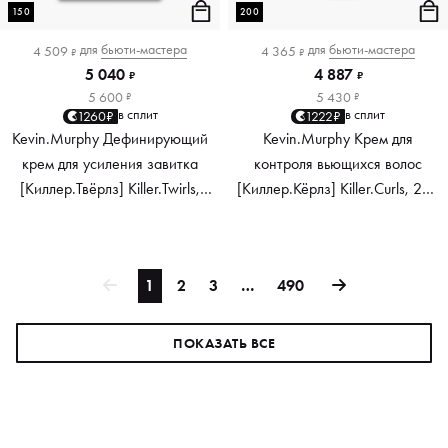
150
200
для
бьюти-мастера
для
бьюти-мастера
4 509
4 365
₽
₽
5 040
4 887
₽
₽
5 600
5 430
₽
₽
в сплит
в сплит
1260₽
1222₽
Kevin.Murphy Дефинирующий
Kevin.Murphy Крем для
крем для усиления завитка
контроля вьющихся волос
[Киллер.Твёрлз] Killer.Twirls,
[Киллер.Кёрлз] Killer.Curls, 200
150 мл
мл
1
2
3
…
490
ПОКАЗАТЬ ВСЕ