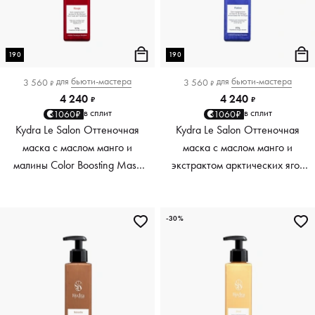
190
190
для
бьюти-мастера
для
бьюти-мастера
3 560
3 560
₽
₽
4 240
4 240
₽
₽
в сплит
в сплит
1060₽
1060₽
Kydra Le Salon Оттеночная
Kydra Le Salon Оттеночная
маска с маслом манго и
маска с маслом манго и
малины Color Boosting Mask
экстрактом арктических ягод
Mango raspberry, красный red,
Color Boosting Mask Mango
190 мл
Arctic Berries, платиновый
platinum, 190 мл
-30%