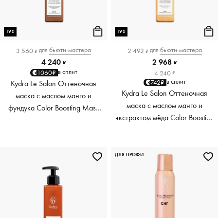
190
190
для
бьюти-мастера
для
бьюти-мастера
3 560
2 492
₽
₽
4 240
2 968
₽
₽
в сплит
1060₽
4 240
₽
в сплит
742₽
Kydra Le Salon Оттеночная
Kydra Le Salon Оттеночная
маска с маслом манго и
маска с маслом манго и
фундука Color Boosting Mask
экстрактом мёда Color Boosting
Mango Hazelnut, светло-
Mask Mango Honey, золотая
коричневая light brown, 190 мл
Golden, 190 мл
ДЛЯ ПРОФИ