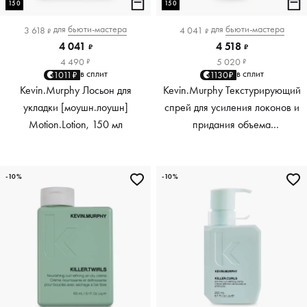
150
150
для
бьюти-мастера
для
бьюти-мастера
3 618
4 041
₽
₽
4 041
4 518
₽
₽
4 490
5 020
₽
₽
в сплит
в сплит
1011₽
1130₽
Kevin.Murphy Лосьон для
Kevin.Murphy Текстурирующий
укладки [моушн.лоушн]
спрей для усиления локонов и
Motion.Lotion, 150 мл
придания объема
[киллер.вэйвс] Killer.Waves,
150 мл
-10%
-10%