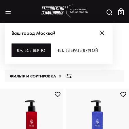
0
КАТАЛОГ
Ваш город Москва?
ВСЕ КАТЕГОРИИ
ДА, ВСЕ ВЕРНО
НЕТ, ВЫБРАТЬ ДРУГОЙ
5876 продуктов
ФИЛЬТР И СОРТИРОВКА
0