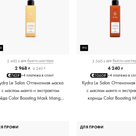
90
190
для
бьюти-мастера
для
бьюти-масте
2 492
3 560
₽
₽
2 968
4 240
4 240
₽
₽
₽
4 платежа в сплит
4 платежа в сп
742₽
1060₽
×
×
ydra Le Salon Оттеночная маска
Kydra Le Salon Оттеночная
с маслом манго и экстрактом
с маслом манго и экстра
ёда Color Boosting Mask Mango
корицы Color Boosting 
Honey, золотая Golden, 190 мл
Mango Cinnamon, мед
Copper, 190 мл
ЛЯ ПРОФИ
ДЛЯ ПРОФИ