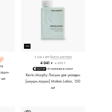
150
для
бьюти-мастера
3 618
₽
4 041
4 490
₽
₽
та
4 платежа в сплит
1011₽
×
сации
Kevin.Murphy Лосьон для укладки
0 мл
[моушн.лоушн] Motion.Lotion, 150
мл
-10%