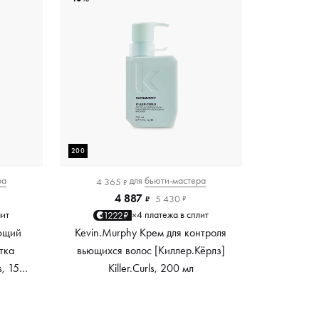
200
ра
для
бьюти-мастера
4 365
₽
4 887
5 430
₽
₽
лит
4 платежа в сплит
1222₽
×
ющий
Kevin.Murphy Крем для контроля
тка
вьющихся волос [Киллер.Кёрлз]
s, 150
Killer.Curls, 200 мл