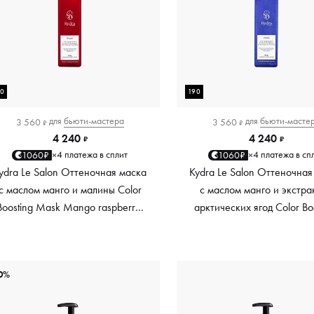
90
190
для
бьюти-мастера
для
бьюти-масте
3 560
3 560
₽
₽
4 240
4 240
₽
₽
4 платежа в сплит
4 платежа в сп
1060₽
1060₽
×
×
ydra Le Salon Оттеночная маска
Kydra Le Salon Оттеночная
с маслом манго и малины Color
с маслом манго и экстра
Boosting Mask Mango raspberry,
арктических ягод Color Bo
красный red, 190 мл
Mask Mango Arctic Berri
платиновый platinum, 19
0%