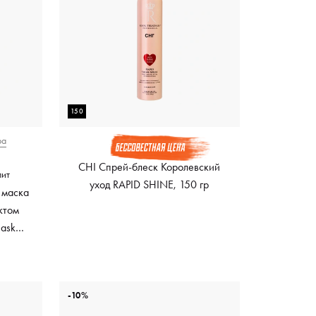
150
ра
CHI Спрей-блеск Королевский
лит
уход RAPID SHINE, 150 гр
 маска
ктом
Mask
ный
-10%