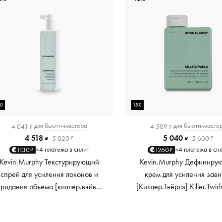
50
150
для
бьюти-мастера
для
бьюти-масте
4 041
4 509
₽
₽
4 518
5 040
5 020
5 600
₽
₽
₽
₽
4 платежа в сплит
4 платежа в сп
1130₽
1260₽
×
×
Kevin.Murphy Текстурирующий
Kevin.Murphy Дефиниру
спрей для усиления локонов и
крем для усиления зави
придания объема [киллер.вэйвс]
[Киллер.Твёрлз] Killer.Twirl
Killer.Waves, 150 мл
мл