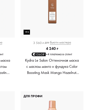
190
ра
для
бьюти-мастера
3 560
₽
4 240
₽
лит
4 платежа в сплит
1060₽
×
 маска
Kydra Le Salon Оттеночная маска
ктом
с маслом манго и фундука Color
osting
Boosting Mask Mango Hazelnut,
es,
светло-коричневая light brown,
0 мл
190 мл
ДЛЯ ПРОФИ