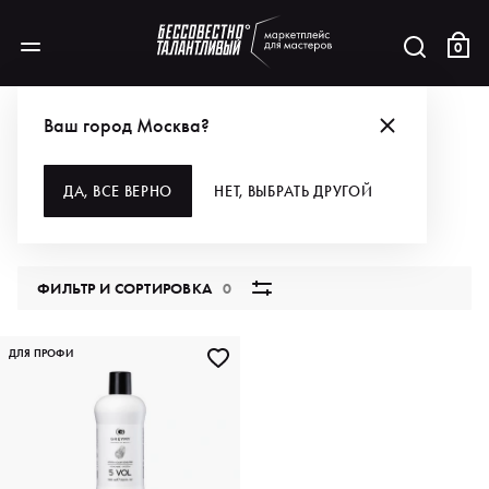
0
БРЕНДЫ
GREYMY
ДЛЯ ВОЛОС
ОКРАШИВАНИЕ
ОКИСЛИТЕЛИ
Ваш город Москва?
ОКИСЛИТЕЛИ
ДА, ВСЕ ВЕРНО
НЕТ, ВЫБРАТЬ ДРУГОЙ
1 продукт
ФИЛЬТР И СОРТИРОВКА
0
ДЛЯ ПРОФИ