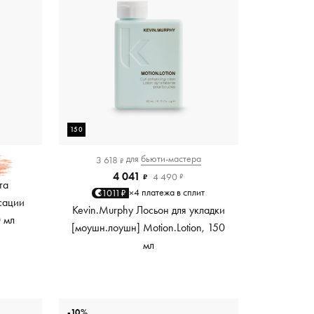
150
для
бьюти-мастера
3 618
₽
4 041
4 490
₽
₽
та
4 платежа в сплит
1011₽
×
сации
Kevin.Murphy Лосьон для укладки
0 мл
[моушн.лоушн] Motion.Lotion, 150
мл
-10%