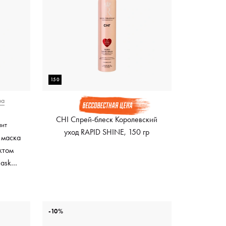
150
ра
CHI Спрей-блеск Королевский
лит
уход RAPID SHINE, 150 гр
 маска
ктом
Mask
ный
-10%