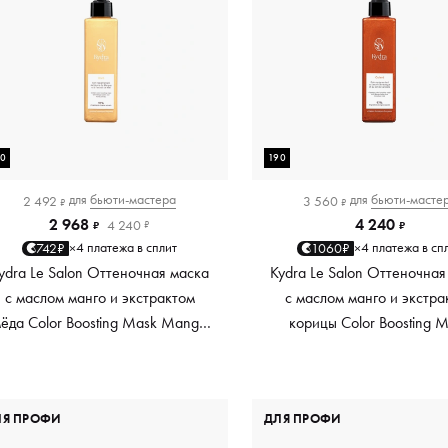
90
190
для
бьюти-мастера
для
бьюти-масте
2 492
3 560
₽
₽
2 968
4 240
4 240
₽
₽
₽
4 платежа в сплит
4 платежа в сп
742₽
1060₽
×
×
ydra Le Salon Оттеночная маска
Kydra Le Salon Оттеночная
с маслом манго и экстрактом
с маслом манго и экстра
ёда Color Boosting Mask Mango
корицы Color Boosting 
Honey, золотая Golden, 190 мл
Mango Cinnamon, мед
Copper, 190 мл
ЛЯ ПРОФИ
ДЛЯ ПРОФИ