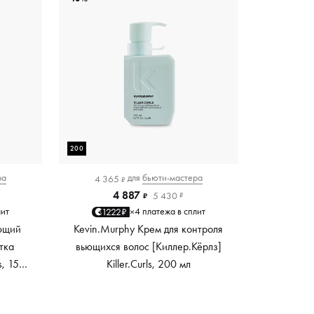
200
ра
для
бьюти-мастера
4 365
₽
4 887
5 430
₽
₽
лит
4 платежа в сплит
1222₽
×
ющий
Kevin.Murphy Крем для контроля
тка
вьющихся волос [Киллер.Кёрлз]
s, 150
Killer.Curls, 200 мл