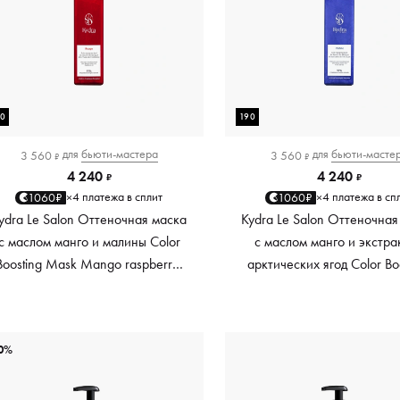
90
190
для
бьюти-мастера
для
бьюти-масте
3 560
3 560
₽
₽
4 240
4 240
₽
₽
4 платежа в сплит
4 платежа в сп
1060₽
1060₽
×
×
ydra Le Salon Оттеночная маска
Kydra Le Salon Оттеночная
с маслом манго и малины Color
с маслом манго и экстра
Boosting Mask Mango raspberry,
арктических ягод Color Bo
красный red, 190 мл
Mask Mango Arctic Berri
платиновый platinum, 19
0%