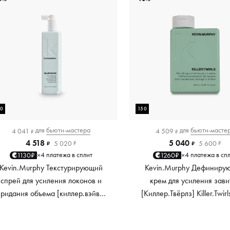
50
150
для
бьюти-мастера
для
бьюти-масте
4 041
4 509
₽
₽
4 518
5 040
5 020
5 600
₽
₽
₽
₽
4 платежа в сплит
4 платежа в сп
1130₽
1260₽
×
×
Kevin.Murphy Текстурирующий
Kevin.Murphy Дефиниру
спрей для усиления локонов и
крем для усиления зави
придания объема [киллер.вэйвс]
[Киллер.Твёрлз] Killer.Twirl
Killer.Waves, 150 мл
мл