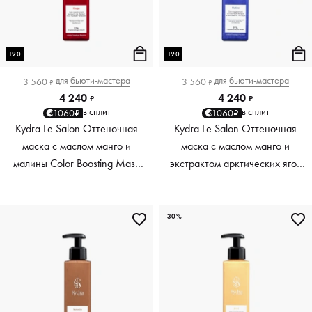
190
190
для
бьюти-мастера
для
бьюти-мастера
3 560
3 560
₽
₽
4 240
4 240
₽
₽
в сплит
в сплит
1060₽
1060₽
Kydra Le Salon Оттеночная
Kydra Le Salon Оттеночная
маска с маслом манго и
маска с маслом манго и
малины Color Boosting Mask
экстрактом арктических ягод
Mango raspberry, красный red,
Color Boosting Mask Mango
190 мл
Arctic Berries, платиновый
platinum, 190 мл
-30%