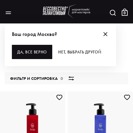
0
КАТАЛОГ
Ваш город Москва?
ВСЕ КАТЕГОРИИ
ДА, ВСЕ ВЕРНО
НЕТ, ВЫБРАТЬ ДРУГОЙ
5876 продуктов
ФИЛЬТР И СОРТИРОВКА
0