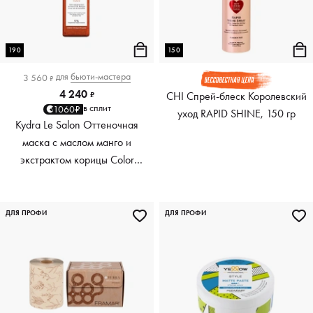
190
150
для
бьюти-мастера
3 560
₽
4 240
CHI Спрей-блеск Королевский
₽
в сплит
1060₽
уход RAPID SHINE, 150 гр
Kydra Le Salon Оттеночная
маска с маслом манго и
экстрактом корицы Color
Boosting Mask Mango
Cinnamon, медный Copper,
190 мл
ДЛЯ ПРОФИ
ДЛЯ ПРОФИ