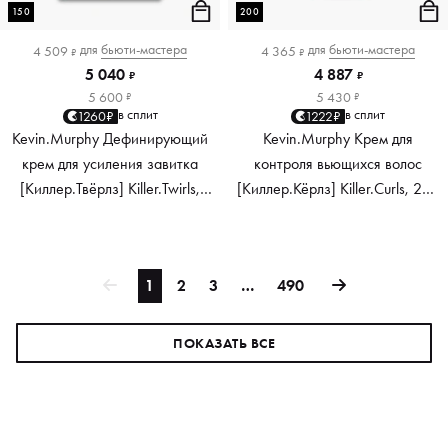
150
200
для
бьюти-мастера
для
бьюти-мастера
4 509
4 365
₽
₽
5 040
4 887
₽
₽
5 600
5 430
₽
₽
в сплит
в сплит
1260₽
1222₽
Kevin.Murphy Дефинирующий
Kevin.Murphy Крем для
крем для усиления завитка
контроля вьющихся волос
[Киллер.Твёрлз] Killer.Twirls,
[Киллер.Кёрлз] Killer.Curls, 200
150 мл
мл
1
2
3
…
490
ПОКАЗАТЬ ВСЕ