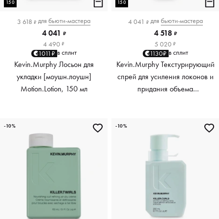
150
150
для
бьюти-мастера
для
бьюти-мастера
3 618
4 041
₽
₽
4 041
4 518
₽
₽
4 490
5 020
₽
₽
в сплит
в сплит
1011₽
1130₽
Kevin.Murphy Лосьон для
Kevin.Murphy Текстурирующий
укладки [моушн.лоушн]
спрей для усиления локонов и
Motion.Lotion, 150 мл
придания объема
[киллер.вэйвс] Killer.Waves,
150 мл
-10%
-10%