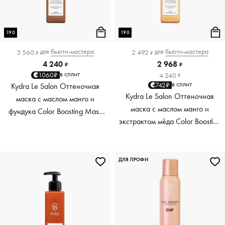
190
190
для
бьюти-мастера
для
бьюти-мастера
3 560
2 492
₽
₽
4 240
2 968
₽
₽
в сплит
1060₽
4 240
₽
в сплит
742₽
Kydra Le Salon Оттеночная
Kydra Le Salon Оттеночная
маска с маслом манго и
маска с маслом манго и
фундука Color Boosting Mask
экстрактом мёда Color Boosting
Mango Hazelnut, светло-
Mask Mango Honey, золотая
коричневая light brown, 190 мл
Golden, 190 мл
ДЛЯ ПРОФИ