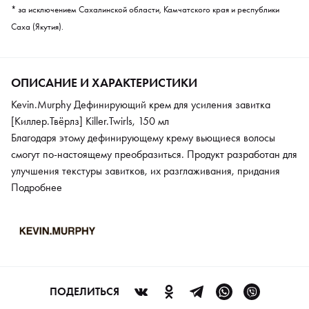
* за исключением Сахалинской области, Камчатского края и республики
Саха (Якутия).
ОПИСАНИЕ И ХАРАКТЕРИСТИКИ
Kevin.Murphy Дефинирующий крем для усиления завитка
[Киллер.Твёрлз] Killer.Twirls, 150 мл
Благодаря этому дефинирующему крему вьющиеся волосы
смогут по-настоящему преобразиться. Продукт разработан для
улучшения текстуры завитков, их разглаживания, придания
блеска, укрепления структуры. Средство подходит как для
Подробнее
натуральных кудрей, так и для тех, что были созданы
химической завивкой. Богатые витаминами экстракт овса и
масло ши в составе восстанавливают, оздоравливают локоны и
кожу головы изнутри, дарят гладкость и сияние.
ПОДЕЛИТЬСЯ