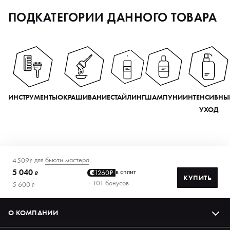
ПОДКАТЕГОРИИ ДАННОГО ТОВАРА
ИНСТРУМЕНТЫ
ОКРАШИВАНИЕ
СТАЙЛИНГ
ШАМПУНИ
ИНТЕНСИВНЫ
УХОД
для
бьюти-мастера
4 509
₽
5 040
в сплит
1260₽
₽
КУПИТЬ
+ 101 бонусов
5 600
₽
О КОМПАНИИ