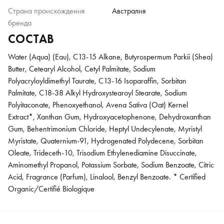
Страна происхождения
Австралия
бренда
СОСТАВ
Water (Aqua) (Eau), C13‐15 Alkane, Butyrospermum Parkii (Shea)
Butter, Cetearyl Alcohol, Cetyl Palmitate, Sodium
Polyacryloyldimethyl Taurate, C13‐16 Isoparaffin, Sorbitan
Palmitate, C18‐38 Alkyl Hydroxystearoyl Stearate, Sodium
Polyitaconate, Phenoxyethanol, Avena Sativa (Oat) Kernel
Extract*, Xanthan Gum, Hydroxyacetophenone, Dehydroxanthan
Gum, Behentrimonium Chloride, Heptyl Undecylenate, Myristyl
Myristate, Quaternium‐91, Hydrogenated Polydecene, Sorbitan
Oleate, Trideceth‐10, Trisodium Ethylenediamine Disuccinate,
Aminomethyl Propanol, Potassium Sorbate, Sodium Benzoate, Citric
Acid, Fragrance (Parfum), Linalool, Benzyl Benzoate. * Certified
Organic/Certifié Biologique