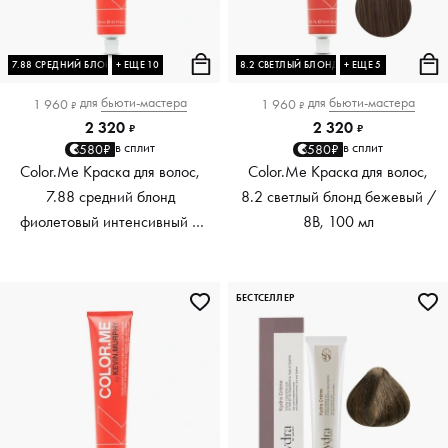
7.88 СРЕДНИЙ БЛОНД ФИОЛЕТОВЫЙ ИНТЕНСИВНЫЙ
+ ЕЩЕ 10
8.2 СВЕТЛЫЙ БЛОНД БЕЖЕВЫЙ
+ ЕЩЕ 5
для
бьюти-мастера
для
бьюти-мастера
1 960
1 960
₽
₽
2 320
2 320
₽
₽
в сплит
в сплит
580₽
580₽
Color.Me Краска для волос,
Color.Me Краска для волос,
7.88 средний блонд
8.2 светлый блонд бежевый /
фиолетовый интенсивный /
8B, 100 мл
7VV, 100 мл
БЕСТСЕЛЛЕР