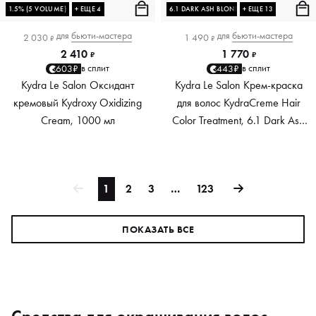
1.5% (5 VOLUME)
+ ЕЩЕ 4
6.1 DARK ASH BLONDE
+ ЕЩЕ 13
для
бьюти-мастера
для
бьюти-мастера
2 030
1 490
₽
₽
2 410
1 770
₽
₽
в сплит
в сплит
603₽
443₽
Kydra Le Salon Оксидант
Kydra Le Salon Крем-краска
кремовый Kydroxy Oxidizing
для волос KydraCreme Hair
Cream, 1000 мл
Color Treatment, 6.1 Dark Ash
Blonde, 60 мл
1
2
3
…
123
ПОКАЗАТЬ ВСЕ