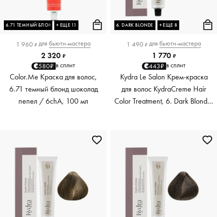
6.71 ТЕМНЫЙ БЛОНД ШОКОЛАД ПЕПЕЛ
+ ЕЩЕ 11
6. DARK BLONDE
+ ЕЩЕ 8
для
бьюти-мастера
для
бьюти-мастера
1 960
1 490
₽
₽
2 320
1 770
₽
₽
в сплит
в сплит
580₽
443₽
Color.Me Краска для волос,
Kydra Le Salon Крем-краска
6.71 темный блонд шоколад
для волос KydraCreme Hair
пепел / 6chA, 100 мл
Color Treatment, 6. Dark Blonde,
60 мл