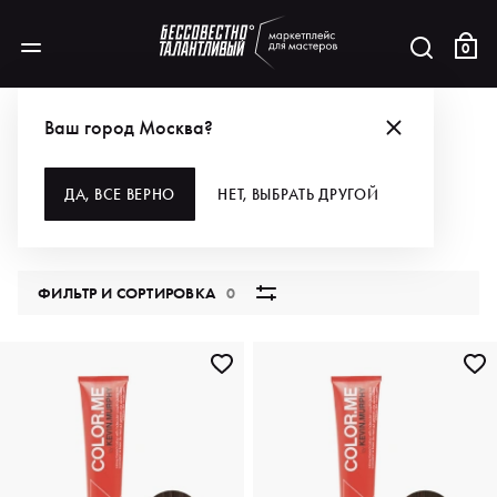
0
КАТАЛОГ
ДЛЯ ВОЛОС
ОКРАШИВАНИЕ
Ваш город Москва?
ОКРАШИВАНИЕ
ДА, ВСЕ ВЕРНО
НЕТ, ВЫБРАТЬ ДРУГОЙ
1467 продуктов
ФИЛЬТР И СОРТИРОВКА
0