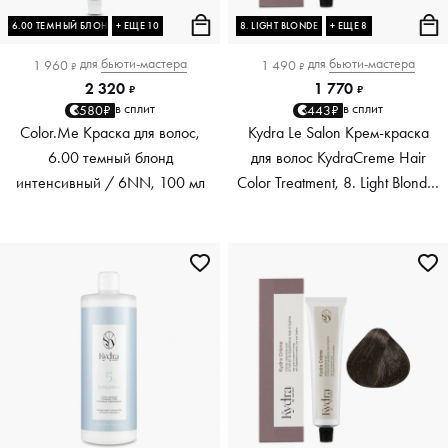
6.00 ТЕМНЫЙ БЛОНД ИНТЕНСИВНЫЙ
+ ЕЩЕ 10
8. LIGHT BLONDE
+ ЕЩЕ 8
для
бьюти-мастера
для
бьюти-мастера
1 960
1 490
₽
₽
2 320
1 770
₽
₽
в сплит
в сплит
580₽
443₽
Color.Me Краска для волос,
Kydra Le Salon Крем-краска
6.00 темный блонд
для волос KydraCreme Hair
интенсивный / 6NN, 100 мл
Color Treatment, 8. Light Blonde,
60 мл