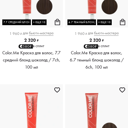
7.7 СРЕДНИЙ БЛОНД ШОКОЛАД
+ ЕЩЕ 10
6.7 ТЕМНЫЙ БЛОНД ШОКОЛАД
+ ЕЩЕ 10
для
бьюти-мастера
для
бьюти-мастера
1 960
1 960
₽
₽
2 320
2 320
₽
₽
в сплит
в сплит
580₽
580₽
Color.Me Краска для волос, 7.7
Color.Me Краска для волос,
средний блонд шоколад / 7ch,
6.7 темный блонд шоколад /
100 мл
6ch, 100 мл