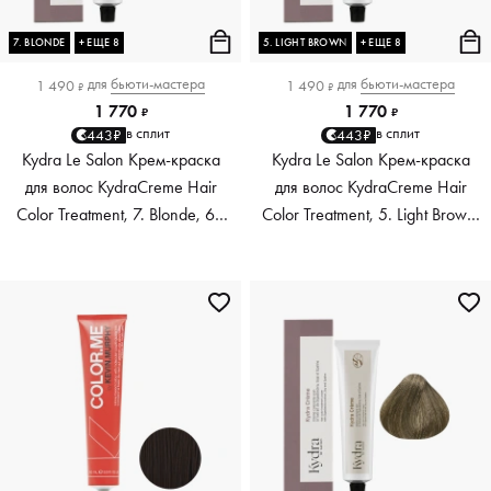
7. BLONDE
+ ЕЩЕ 8
5. LIGHT BROWN
+ ЕЩЕ 8
для
бьюти-мастера
для
бьюти-мастера
1 490
1 490
₽
₽
1 770
1 770
₽
₽
в сплит
в сплит
443₽
443₽
Kydra Le Salon Крем-краска
Kydra Le Salon Крем-краска
для волос KydraCreme Hair
для волос KydraCreme Hair
Color Treatment, 7. Blonde, 60
Color Treatment, 5. Light Brown,
мл
60 мл