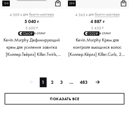
150
200
для
бьюти-мастера
для
бьюти-мастера
4 509
4 365
₽
₽
5 040
4 887
₽
₽
5 600
5 430
₽
₽
в сплит
в сплит
1260₽
1222₽
Kevin.Murphy Дефинирующий
Kevin.Murphy Крем для
крем для усиления завитка
контроля вьющихся волос
[Киллер.Твёрлз] Killer.Twirls,
[Киллер.Кёрлз] Killer.Curls, 200
150 мл
мл
1
2
3
…
483
ПОКАЗАТЬ ВСЕ