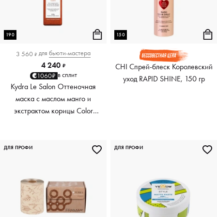
190
150
для
бьюти-мастера
3 560
₽
4 240
CHI Спрей-блеск Королевский
₽
в сплит
1060₽
уход RAPID SHINE, 150 гр
Kydra Le Salon Оттеночная
маска с маслом манго и
экстрактом корицы Color
Boosting Mask Mango
Cinnamon, медный Copper,
190 мл
ДЛЯ ПРОФИ
ДЛЯ ПРОФИ