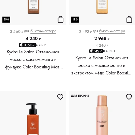
190
190
для
бьюти-мастера
для
бьюти-мастера
3 560
2 492
₽
₽
4 240
2 968
₽
₽
в сплит
1060₽
4 240
₽
в сплит
742₽
Kydra Le Salon Оттеночная
Kydra Le Salon Оттеночная
маска с маслом манго и
маска с маслом манго и
фундука Color Boosting Mask
экстрактом мёда Color Boosting
Mango Hazelnut, светло-
Mask Mango Honey, золотая
коричневая light brown, 190 мл
Golden, 190 мл
ДЛЯ ПРОФИ