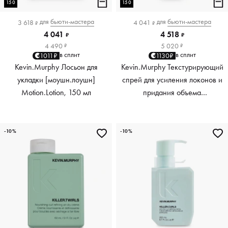
150
150
для
бьюти-мастера
для
бьюти-мастера
3 618
4 041
₽
₽
4 041
4 518
₽
₽
4 490
5 020
₽
₽
в сплит
в сплит
1011₽
1130₽
Kevin.Murphy Лосьон для
Kevin.Murphy Текстурирующий
укладки [моушн.лоушн]
спрей для усиления локонов и
Motion.Lotion, 150 мл
придания объема
[киллер.вэйвс] Killer.Waves,
150 мл
-10%
-10%