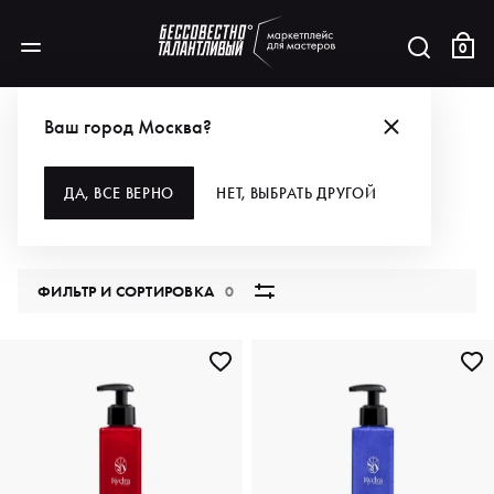
0
КАТАЛОГ
Ваш город Москва?
ВСЕ КАТЕГОРИИ
ДА, ВСЕ ВЕРНО
НЕТ, ВЫБРАТЬ ДРУГОЙ
5796 продуктов
ФИЛЬТР И СОРТИРОВКА
0