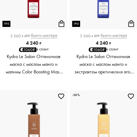
190
190
для
бьюти-мастера
для
бьюти-мастера
3 560
3 560
₽
₽
4 240
4 240
₽
₽
в сплит
в сплит
1060₽
1060₽
Kydra Le Salon Оттеночная
Kydra Le Salon Оттеночная
маска с маслом манго и
маска с маслом манго и
малины Color Boosting Mask
экстрактом арктических ягод
Mango raspberry, красный red,
Color Boosting Mask Mango
190 мл
Arctic Berries, платиновый
platinum, 190 мл
-30%