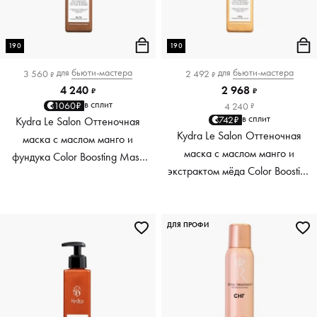
190
190
для
бьюти-мастера
для
бьюти-мастера
3 560
2 492
₽
₽
4 240
2 968
₽
₽
в сплит
1060₽
4 240
₽
в сплит
742₽
Kydra Le Salon Оттеночная
Kydra Le Salon Оттеночная
маска с маслом манго и
маска с маслом манго и
фундука Color Boosting Mask
экстрактом мёда Color Boosting
Mango Hazelnut, светло-
Mask Mango Honey, золотая
коричневая light brown, 190 мл
Golden, 190 мл
ДЛЯ ПРОФИ