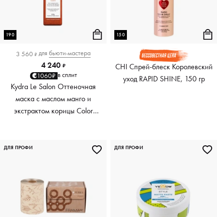
190
150
для
бьюти-мастера
3 560
₽
4 240
CHI Спрей-блеск Королевский
₽
в сплит
1060₽
уход RAPID SHINE, 150 гр
Kydra Le Salon Оттеночная
маска с маслом манго и
экстрактом корицы Color
Boosting Mask Mango
Cinnamon, медный Copper,
190 мл
ДЛЯ ПРОФИ
ДЛЯ ПРОФИ