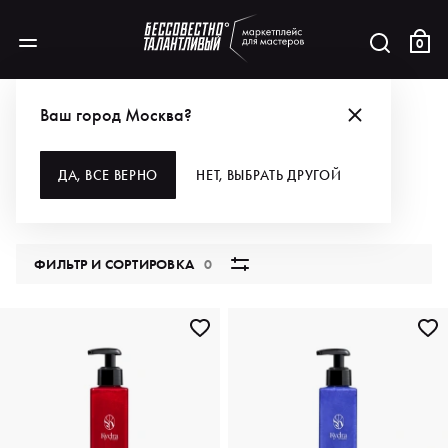
0
КАТАЛОГ
Ваш город Москва?
ВСЕ КАТЕГОРИИ
ДА, ВСЕ ВЕРНО
НЕТ, ВЫБРАТЬ ДРУГОЙ
5764 продукта
ФИЛЬТР И СОРТИРОВКА
0