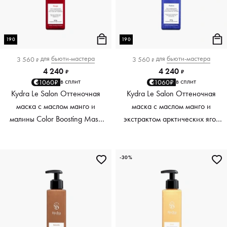
190
190
для
бьюти-мастера
для
бьюти-мастера
3 560
3 560
₽
₽
4 240
4 240
₽
₽
в сплит
в сплит
1060₽
1060₽
Kydra Le Salon Оттеночная
Kydra Le Salon Оттеночная
маска с маслом манго и
маска с маслом манго и
малины Color Boosting Mask
экстрактом арктических ягод
Mango raspberry, красный red,
Color Boosting Mask Mango
190 мл
Arctic Berries, платиновый
platinum, 190 мл
-30%