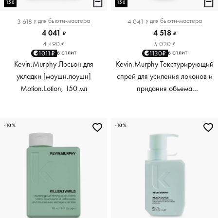
150
150
для
бьюти-мастера
для
бьюти-мастера
3 618
4 041
₽
₽
4 041
4 518
₽
₽
4 490
5 020
₽
₽
в сплит
в сплит
1011₽
1130₽
Kevin.Murphy Лосьон для
Kevin.Murphy Текстурирующий
укладки [моушн.лоушн]
спрей для усиления локонов и
Motion.Lotion, 150 мл
придания объема
[киллер.вэйвс] Killer.Waves,
150 мл
-10%
-10%