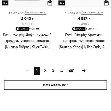
150
200
для
бьюти-мастера
для
бьюти-мастера
4 509
4 365
₽
₽
5 040
4 887
₽
₽
5 600
5 430
₽
₽
в сплит
в сплит
1260₽
1222₽
Kevin.Murphy Дефинирующий
Kevin.Murphy Крем для
крем для усиления завитка
контроля вьющихся волос
[Киллер.Твёрлз] Killer.Twirls,
[Киллер.Кёрлз] Killer.Curls, 200
150 мл
мл
1
2
3
…
481
ПОКАЗАТЬ ВСЕ