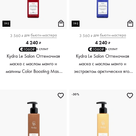
190
190
для
бьюти-мастера
для
бьюти-мастера
3 560
3 560
₽
₽
4 240
4 240
₽
₽
в сплит
в сплит
1060₽
1060₽
Kydra Le Salon Оттеночная
Kydra Le Salon Оттеночная
маска с маслом манго и
маска с маслом манго и
малины Color Boosting Mask
экстрактом арктических ягод
Mango raspberry, красный red,
Color Boosting Mask Mango
190 мл
Arctic Berries, платиновый
platinum, 190 мл
-30%