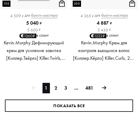
150
200
для
бьюти-мастера
для
бьюти-мастера
4 509
4 365
₽
₽
5 040
4 887
₽
₽
5 600
5 430
₽
₽
в сплит
в сплит
1260₽
1222₽
Kevin.Murphy Дефинирующий
Kevin.Murphy Крем для
крем для усиления завитка
контроля вьющихся волос
[Киллер.Твёрлз] Killer.Twirls,
[Киллер.Кёрлз] Killer.Curls, 200
150 мл
мл
1
2
3
…
481
ПОКАЗАТЬ ВСЕ