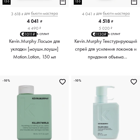
150
150
для
бьюти-мастера
для
бьюти-мастера
3 618
4 041
₽
₽
4 041
4 518
₽
₽
4 490
5 020
₽
₽
в сплит
в сплит
1011₽
1130₽
Kevin.Murphy Лосьон для
Kevin.Murphy Текстурирующий
укладки [моушн.лоушн]
спрей для усиления локонов и
Motion.Lotion, 150 мл
придания объема
[киллер.вэйвс] Killer.Waves,
150 мл
-10%
-10%