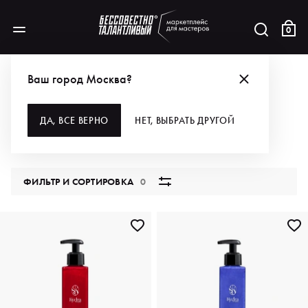
0
КАТАЛОГ
Ваш город Москва?
ВСЕ КАТЕГОРИИ
ДА, ВСЕ ВЕРНО
НЕТ, ВЫБРАТЬ ДРУГОЙ
5762 продукта
ФИЛЬТР И СОРТИРОВКА
0