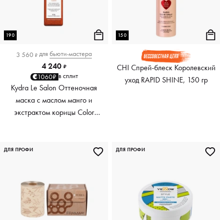
190
150
для
бьюти-мастера
3 560
₽
4 240
CHI Спрей-блеск Королевский
₽
в сплит
1060₽
уход RAPID SHINE, 150 гр
Kydra Le Salon Оттеночная
маска с маслом манго и
экстрактом корицы Color
Boosting Mask Mango
Cinnamon, медный Copper,
190 мл
ДЛЯ ПРОФИ
ДЛЯ ПРОФИ