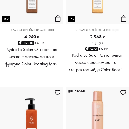
190
190
для
бьюти-мастера
для
бьюти-мастера
3 560
2 492
₽
₽
4 240
2 968
₽
₽
в сплит
1060₽
4 240
₽
в сплит
742₽
Kydra Le Salon Оттеночная
Kydra Le Salon Оттеночная
маска с маслом манго и
маска с маслом манго и
фундука Color Boosting Mask
экстрактом мёда Color Boosting
Mango Hazelnut, светло-
Mask Mango Honey, золотая
коричневая light brown, 190 мл
Golden, 190 мл
ДЛЯ ПРОФИ