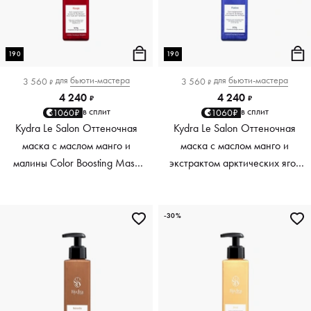
190
190
для
бьюти-мастера
для
бьюти-мастера
3 560
3 560
₽
₽
4 240
4 240
₽
₽
в сплит
в сплит
1060₽
1060₽
Kydra Le Salon Оттеночная
Kydra Le Salon Оттеночная
маска с маслом манго и
маска с маслом манго и
малины Color Boosting Mask
экстрактом арктических ягод
Mango raspberry, красный red,
Color Boosting Mask Mango
190 мл
Arctic Berries, платиновый
platinum, 190 мл
-30%