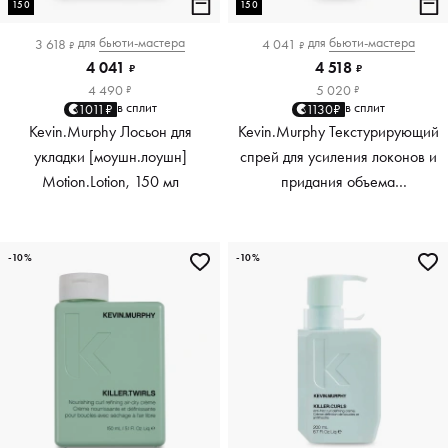
150
150
для
бьюти-мастера
для
бьюти-мастера
3 618
4 041
₽
₽
4 041
4 518
₽
₽
4 490
5 020
₽
₽
в сплит
в сплит
1011₽
1130₽
Kevin.Murphy Лосьон для
Kevin.Murphy Текстурирующий
укладки [моушн.лоушн]
спрей для усиления локонов и
Motion.Lotion, 150 мл
придания объема
[киллер.вэйвс] Killer.Waves,
150 мл
-10%
-10%