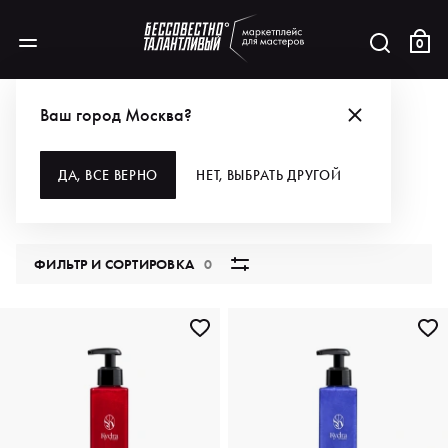
0
КАТАЛОГ
Ваш город Москва?
ВСЕ КАТЕГОРИИ
ДА, ВСЕ ВЕРНО
НЕТ, ВЫБРАТЬ ДРУГОЙ
5831 продукт
ФИЛЬТР И СОРТИРОВКА
0