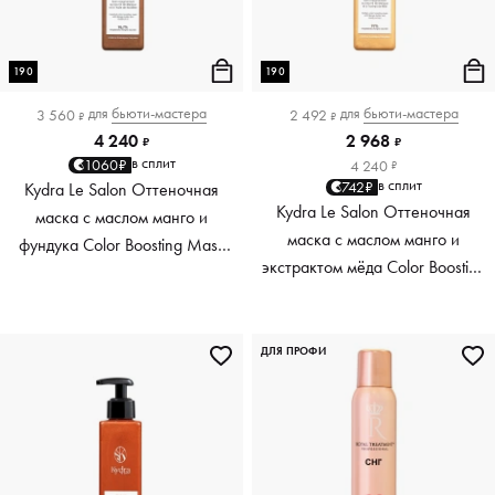
190
190
для
бьюти-мастера
для
бьюти-мастера
3 560
2 492
₽
₽
4 240
2 968
₽
₽
в сплит
1060₽
4 240
₽
в сплит
742₽
Kydra Le Salon Оттеночная
Kydra Le Salon Оттеночная
маска с маслом манго и
маска с маслом манго и
фундука Color Boosting Mask
экстрактом мёда Color Boosting
Mango Hazelnut, светло-
Mask Mango Honey, золотая
коричневая light brown, 190 мл
Golden, 190 мл
ДЛЯ ПРОФИ