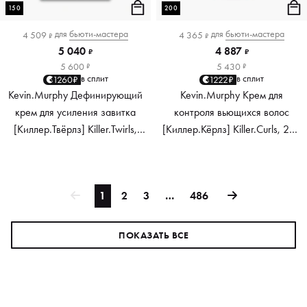
150
200
для
бьюти-мастера
для
бьюти-мастера
4 509
4 365
₽
₽
5 040
4 887
₽
₽
5 600
5 430
₽
₽
в сплит
в сплит
1260₽
1222₽
Kevin.Murphy Дефинирующий
Kevin.Murphy Крем для
крем для усиления завитка
контроля вьющихся волос
[Киллер.Твёрлз] Killer.Twirls,
[Киллер.Кёрлз] Killer.Curls, 200
150 мл
мл
1
2
3
…
486
ПОКАЗАТЬ ВСЕ