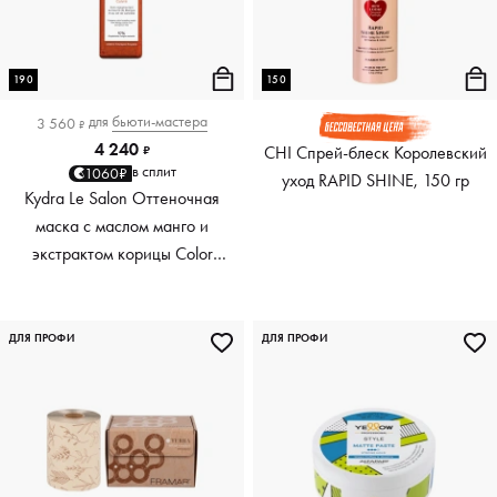
190
150
для
бьюти-мастера
3 560
₽
4 240
CHI Спрей-блеск Королевский
₽
в сплит
1060₽
уход RAPID SHINE, 150 гр
Kydra Le Salon Оттеночная
маска с маслом манго и
экстрактом корицы Color
Boosting Mask Mango
Cinnamon, медный Copper,
190 мл
ДЛЯ ПРОФИ
ДЛЯ ПРОФИ