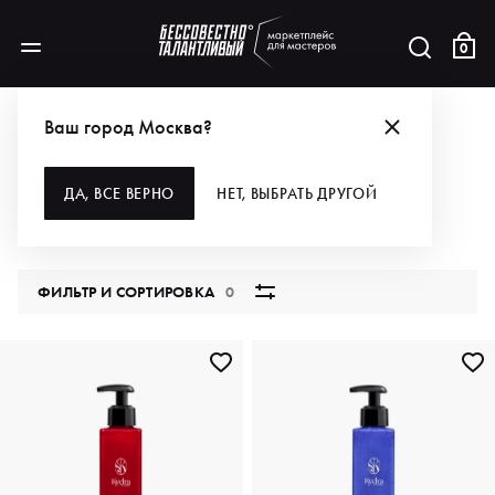
0
КАТАЛОГ
Ваш город Москва?
ВСЕ КАТЕГОРИИ
ДА, ВСЕ ВЕРНО
НЕТ, ВЫБРАТЬ ДРУГОЙ
5831 продукт
ФИЛЬТР И СОРТИРОВКА
0