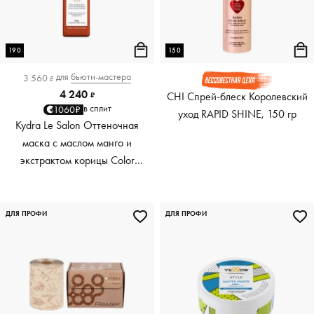
190
150
для
бьюти-мастера
3 560
₽
4 240
CHI Спрей-блеск Королевский
₽
в сплит
1060₽
уход RAPID SHINE, 150 гр
Kydra Le Salon Оттеночная
маска с маслом манго и
экстрактом корицы Color
Boosting Mask Mango
Cinnamon, медный Copper,
190 мл
ДЛЯ ПРОФИ
ДЛЯ ПРОФИ