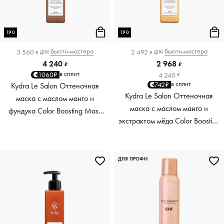
190
190
для
бьюти-мастера
для
бьюти-мастера
3 560
2 492
₽
₽
4 240
2 968
₽
₽
в сплит
1060₽
4 240
₽
в сплит
742₽
Kydra Le Salon Оттеночная
Kydra Le Salon Оттеночная
маска с маслом манго и
маска с маслом манго и
фундука Color Boosting Mask
экстрактом мёда Color Boosting
Mango Hazelnut, светло-
Mask Mango Honey, золотая
коричневая light brown, 190 мл
Golden, 190 мл
ДЛЯ ПРОФИ