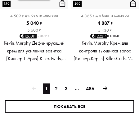
150
200
для
бьюти-мастера
для
бьюти-мастера
4 509
4 365
₽
₽
5 040
4 887
₽
₽
5 600
5 430
₽
₽
в сплит
в сплит
1260₽
1222₽
Kevin.Murphy Дефинирующий
Kevin.Murphy Крем для
крем для усиления завитка
контроля вьющихся волос
[Киллер.Твёрлз] Killer.Twirls,
[Киллер.Кёрлз] Killer.Curls, 200
150 мл
мл
1
2
3
…
486
ПОКАЗАТЬ ВСЕ