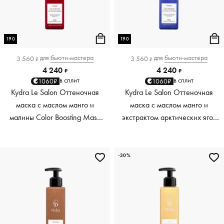
190
190
для
бьюти-мастера
для
бьюти-мастера
3 560
3 560
₽
₽
4 240
4 240
₽
₽
в сплит
в сплит
1060₽
1060₽
Kydra Le Salon Оттеночная
Kydra Le Salon Оттеночная
маска с маслом манго и
маска с маслом манго и
малины Color Boosting Mask
экстрактом арктических ягод
Mango raspberry, красный red,
Color Boosting Mask Mango
190 мл
Arctic Berries, платиновый
platinum, 190 мл
-30%