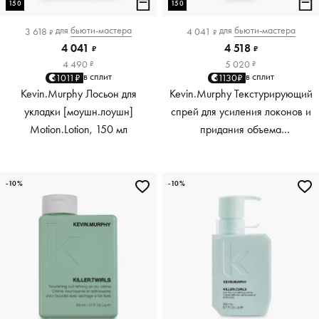
150
150
для
бьюти-мастера
для
бьюти-мастера
3 618
4 041
₽
₽
4 041
4 518
₽
₽
4 490
5 020
₽
₽
в сплит
в сплит
1011₽
1130₽
Kevin.Murphy Лосьон для
Kevin.Murphy Текстурирующий
укладки [моушн.лоушн]
спрей для усиления локонов и
Motion.Lotion, 150 мл
придания объема
[киллер.вэйвс] Killer.Waves,
150 мл
-10%
-10%